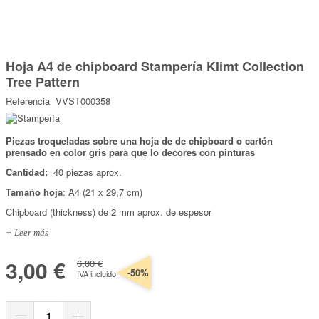
Marcas
Por Puntos
Saltar
al
Hoja A4 de chipboard Stampería Klimt Collection
comienzo
Top Ventas
de
Tree Pattern
la
Temática
galería
Referencia
VVST000358
de
imágenes
Iniciar sesión/Regístrate
Piezas troqueladas sobre una hoja de de chipboard o cartón
prensado en color gris para que lo decores con pinturas
Somos Kimidori
Cantidad:
40 piezas aprox.
Tamaño hoja
: A4 (21 x 29,7 cm)
Chipboard (thickness) de 2 mm aprox. de espesor
+ Leer más
3,00 €
6,00 €
-50%
IVA incluido