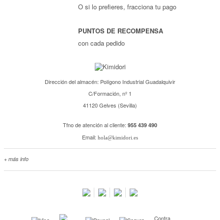
O si lo prefieres, fracciona tu pago
PUNTOS DE RECOMPENSA
con cada pedido
Dirección del almacén: Polígono Industrial Guadalquivir
C/Formación, nº 1
41120 Gelves (Sevilla)
Tfno de atención al cliente:
955 439 490
Email:
hola@kimidori.es
+ más info
Contacta con nosotros
Salimos en prensa
Preguntas frecuentes
Condiciones especiales de la promoción
Contra