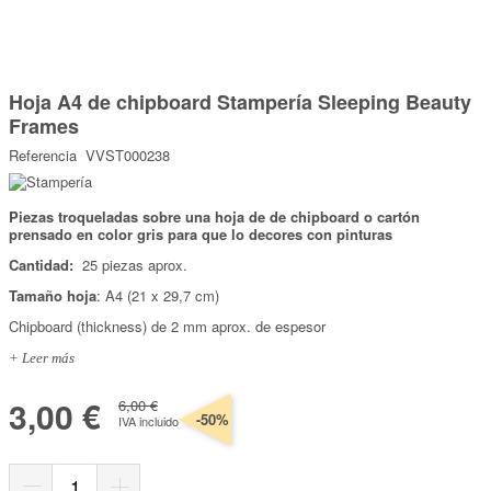
Marcas
Por Puntos
Saltar
al
Hoja A4 de chipboard Stampería Sleeping Beauty
comienzo
Top Ventas
de
Frames
la
Temática
galería
Referencia
VVST000238
de
imágenes
Iniciar sesión/Regístrate
Piezas troqueladas sobre una hoja de de chipboard o cartón
prensado en color gris para que lo decores con pinturas
Somos Kimidori
Cantidad:
25 piezas aprox.
Tamaño hoja
: A4 (21 x 29,7 cm)
Chipboard (thickness) de 2 mm aprox. de espesor
+ Leer más
3,00 €
6,00 €
-50%
IVA incluido