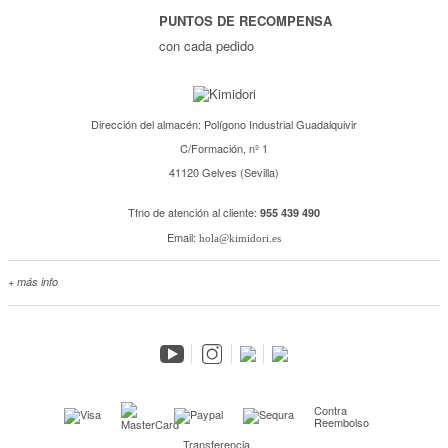
PUNTOS DE RECOMPENSA
con cada pedido
Dirección del almacén: Polígono Industrial Guadalquivir
C/Formación, nº 1
41120 Gelves (Sevilla)
Tfno de atención al cliente:
955 439 490
Email:
hola@kimidori.es
+ más info
Contacta con nosotros
Salimos en prensa
Preguntas frecuentes
Condiciones especiales de la promoción
Kimidori PRINT, nuestro servicio de impresión de fotos
Contra
Reembolso
Fondos Europeos
Transferencia