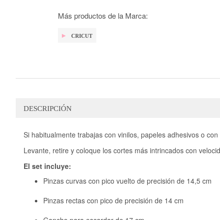
galería
de
Más productos de la Marca:
imágenes
CRICUT
DESCRIPCIÓN
Si habitualmente trabajas con vinilos, papeles adhesivos o con 
Levante, retire y coloque los cortes más intrincados con velocid
El set incluye:
Pinzas curvas con pico vuelto de precisión de 14,5 cm
Pinzas rectas con pico de precisión de 14 cm
Gancho para escardar de 17 cm