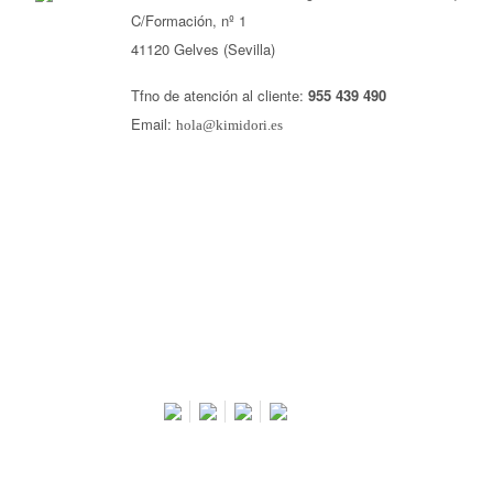
C/Formación, nº 1
41120 Gelves (Sevilla)
Tfno de atención al cliente:
955 439 490
Email:
hola@kimidori.es