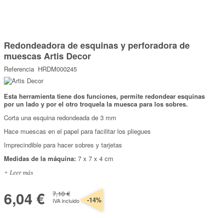
Marcas
Por Puntos
Saltar
al
Redondeadora de esquinas y perforadora de
comienzo
Top Ventas
de
muescas Artis Decor
la
Temática
galería
Referencia
HRDM000245
de
imágenes
Iniciar sesión/Regístrate
Esta herramienta tiene dos funciones, permite redondear esquinas
por un lado y por el otro troquela la muesca para los sobres.
Somos Kimidori
Corta una esquina redondeada de 3 mm
Hace muescas en el papel para facilitar los pliegues
Imprecindible para hacer sobres y tarjetas
Medidas de la máquina:
7 x 7 x 4 cm
+ Leer más
6,04 €
7,10 €
-14%
IVA incluido