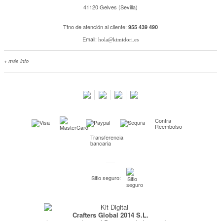
41120 Gelves (Sevilla)
Tfno de atención al cliente:
955 439 490
Email:
hola@kimidori.es
+ más info
Contacta con nosotros
Salimos en prensa
Preguntas frecuentes
Condiciones especiales de la promoción
Contra
Kimidori PRINT, nuestro servicio de impresión de fotos
Reembolso
Transferencia
Fondos Europeos
bancaria
Nuevo sistema de UNIÓN DE PEDIDOS
Condiciones especiales OUTLET
Sitio seguro:
Puntos de recompensa
Condiciones de envío y devoluciones
Crafters Global 2014 S.L.
Pago seguro y financiación