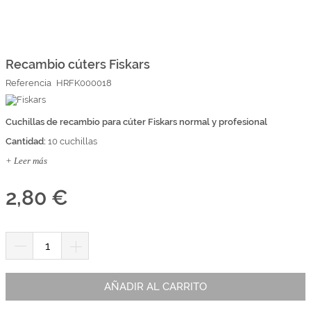
Marcas
Por Puntos
Saltar
al
comienzo
Recambio cúters Fiskars
Top Ventas
de
Referencia
HRFK000018
la
Temática
galería
de
imágenes
Cuchillas de recambio para cúter Fiskars normal y profesional
Iniciar sesión/Regístrate
Cantidad:
10 cuchillas
Somos Kimidori
+ Leer más
2,80 €
AÑADIR AL CARRITO