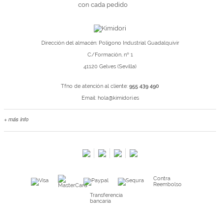
con cada pedido
Dirección del almacén: Polígono Industrial Guadalquivir
C/Formación, nº 1
41120 Gelves (Sevilla)
Tfno de atención al cliente:
955 439 490
Email:
hola@kimidori.es
+ más info
Contacta con nosotros
Salimos en prensa
Preguntas frecuentes
Condiciones especiales de la promoción
Contra
Kimidori PRINT, nuestro servicio de impresión de fotos
Reembolso
Fondos Europeos
Transferencia
bancaria
Nuevo sistema de UNIÓN DE PEDIDOS