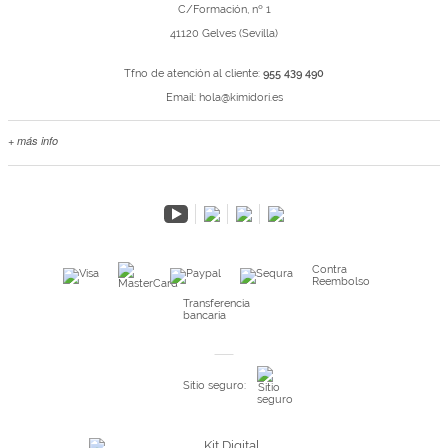
C/Formación, nº 1
41120 Gelves (Sevilla)
Tfno de atención al cliente:
955 439 490
Email:
hola@kimidori.es
+ más info
Contacta con nosotros
Salimos en prensa
Preguntas frecuentes
Condiciones especiales de la promoción
Kimidori PRINT, nuestro servicio de impresión de fotos
Contra
Reembolso
Fondos Europeos
Transferencia
bancaria
Nuevo sistema de UNIÓN DE PEDIDOS
Condiciones especiales OUTLET
Sitio seguro:
Puntos de recompensa
Condiciones de envío y devoluciones