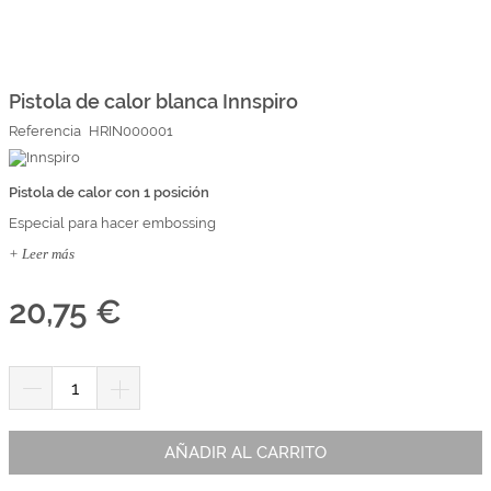
Marcas
Por Puntos
Saltar
al
comienzo
Pistola de calor blanca Innspiro
Top Ventas
de
Referencia
HRIN000001
la
Temática
galería
de
imágenes
Pistola de calor con 1 posición
Iniciar sesión/Regístrate
Especial para hacer embossing
Somos Kimidori
+ Leer más
20,75 €
AÑADIR AL CARRITO