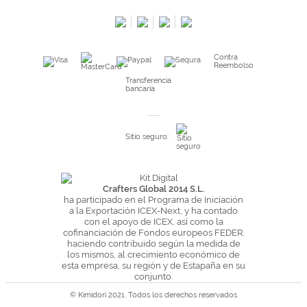
Salimos en prensa
Preguntas frecuentes
Condiciones especiales de la promoción
Contra
Kimidori PRINT, nuestro servicio de impresión de fotos
Reembolso
Fondos Europeos
Transferencia
bancaria
Nuevo sistema de UNIÓN DE PEDIDOS
Condiciones especiales OUTLET
Sitio seguro:
Puntos de recompensa
Condiciones de envío y devoluciones
Pago seguro y financiación
Crafters Global 2014 S.L.
ha participado en el Programa de Iniciación
Condiciones generales de Compra
a la Exportación ICEX-Next, y ha contado
con el apoyo de ICEX, así como la
Aviso legal
cofinanciación de Fondos europeos FEDER,
haciendo contribuido según la medida de
Política de Privacidad
los mismos, al crecimiento económico de
Política de Cookies
esta empresa, su región y de Estapaña en su
conjunto.
© Kimidori 2021. Todos los derechos reservados