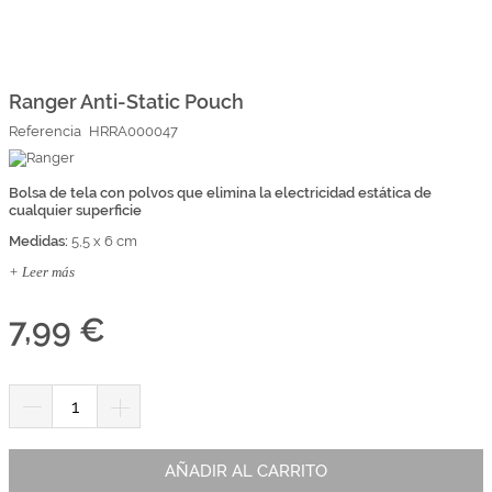
Marcas
Por Puntos
Saltar
al
comienzo
Ranger Anti-Static Pouch
Top Ventas
de
Referencia
HRRA000047
la
Temática
galería
de
imágenes
Bolsa de tela con polvos que elimina la electricidad estática de
cualquier superficie
Iniciar sesión/Regístrate
Medidas:
5,5 x 6 cm
Somos Kimidori
+ Leer más
7,99 €
AÑADIR AL CARRITO