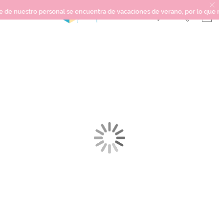
nuestro personal se encuentra de vacaciones de verano, por lo que no pod
Saltar
SCRAPBOOKING
al
final
KIMIDORI PRINT
de
la
MIXED MEDIA
galería
CRAFT Y DIY
de
imágenes
PAPELERÍA Y FIESTAS
REGALOS
PLANNERS
CROCHET
Próximamente
Novedades
OUTLET