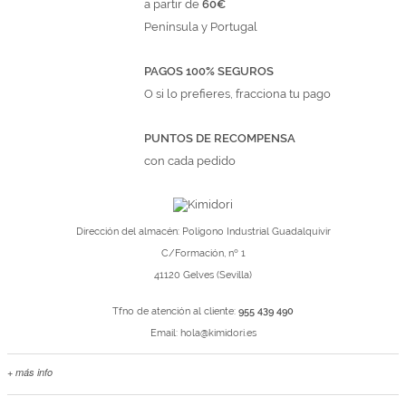
a partir de
60€
Península y Portugal
PAGOS 100% SEGUROS
O si lo prefieres, fracciona tu pago
PUNTOS DE RECOMPENSA
con cada pedido
Dirección del almacén: Polígono Industrial Guadalquivir
C/Formación, nº 1
41120 Gelves (Sevilla)
Tfno de atención al cliente:
955 439 490
Email:
hola@kimidori.es
+ más info
Contacta con nosotros