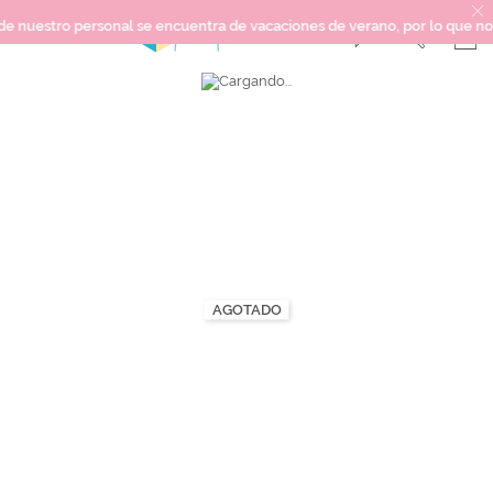
estro personal se encuentra de vacaciones de verano, por lo que no podem
Saltar
SCRAPBOOKING
al
final
KIMIDORI PRINT
de
la
MIXED MEDIA
galería
CRAFT Y DIY
de
imágenes
PAPELERÍA Y FIESTAS
REGALOS
PLANNERS
AGOTADO
CROCHET
Próximamente
Novedades
OUTLET