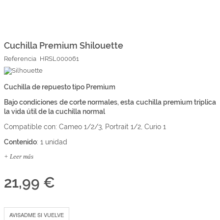
Marcas
Por Puntos
Saltar
al
comienzo
Cuchilla Premium Shilouette
Top Ventas
de
Referencia
HRSL000061
la
Temática
galería
de
imágenes
Cuchilla de repuesto tipo Premium
Iniciar sesión/Regístrate
Bajo condiciones de corte normales, esta cuchilla premium triplica
Somos Kimidori
la vida útil de la cuchilla normal
Compatible con: Cameo 1/2/3, Portrait 1/2, Curio 1
Contenido
: 1 unidad
+ Leer más
21,99 €
AVISADME SI VUELVE