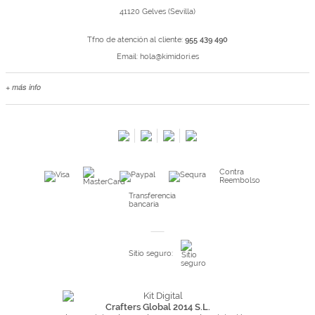
41120 Gelves (Sevilla)
Tfno de atención al cliente:
955 439 490
Email:
hola@kimidori.es
+ más info
Contacta con nosotros
Salimos en prensa
Preguntas frecuentes
Condiciones especiales de la promoción
Contra
Kimidori PRINT, nuestro servicio de impresión de fotos
Reembolso
Fondos Europeos
Transferencia
bancaria
Nuevo sistema de UNIÓN DE PEDIDOS
Condiciones especiales OUTLET
Sitio seguro:
Puntos de recompensa
Condiciones de envío y devoluciones
Pago seguro y financiación
Crafters Global 2014 S.L.