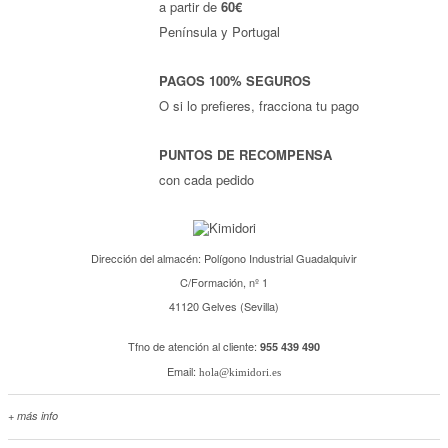
a partir de
60€
Península y Portugal
PAGOS 100% SEGUROS
O si lo prefieres, fracciona tu pago
PUNTOS DE RECOMPENSA
con cada pedido
Dirección del almacén: Polígono Industrial Guadalquivir
C/Formación, nº 1
41120 Gelves (Sevilla)
Tfno de atención al cliente:
955 439 490
Email:
hola@kimidori.es
+ más info
Contacta con nosotros