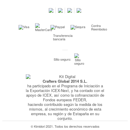
Salimos en prensa
Preguntas frecuentes
Condiciones especiales de la promoción
Contra
Kimidori PRINT, nuestro servicio de impresión de fotos
Reembolso
Transferencia
Fondos Europeos
bancaria
Nuevo sistema de UNIÓN DE PEDIDOS
Condiciones especiales OUTLET
Sitio seguro:
Puntos de recompensa
Condiciones de envío y devoluciones
Crafters Global 2014 S.L.
Pago seguro y financiación
ha participado en el Programa de Iniciación a
Condiciones generales de Compra
la Exportación ICEX-Next, y ha contado con el
apoyo de ICEX, así como la cofinanciación de
Aviso legal
Fondos europeos FEDER,
haciendo contribuido según la medida de los
Política de Privacidad
mismos, al crecimiento económico de esta
empresa, su región y de Estapaña en su
Política de Cookies
conjunto.
© Kimidori 2021. Todos los derechos reservados