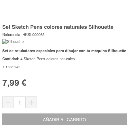
Marcas
Por Puntos
Saltar
al
Set Sketch Pens colores naturales Silhouette
comienzo
Top Ventas
de
Referencia
HRSL000068
la
Temática
galería
de
imágenes
Set de rotuladores especiales para dibujar con tu máquina Silhouette
Iniciar sesión/Regístrate
Cantidad:
4 Sketch Pens colores naturales
Somos Kimidori
+ Leer más
7,99 €
AÑADIR AL CARRITO