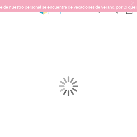
 nuestro personal se encuentra de vacaciones de verano, por lo que no po
Saltar
SCRAPBOOKING
al
final
KIMIDORI PRINT
de
la
MIXED MEDIA
galería
CRAFT Y DIY
de
imágenes
PAPELERÍA Y FIESTAS
REGALOS
PLANNERS
CROCHET
Próximamente
Novedades
OUTLET