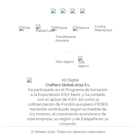
Salimos en prensa
Preguntas frecuentes
Condiciones especiales de la promoción
Contra
Kimidori PRINT, nuestro servicio de impresión de fotos
Reembolso
Fondos Europeos
Transferencia
bancaria
Nuevo sistema de UNIÓN DE PEDIDOS
Condiciones especiales OUTLET
Sitio seguro:
Puntos de recompensa
Condiciones de envío y devoluciones
Pago seguro y financiación
Crafters Global 2014 S.L.
ha participado en el Programa de Iniciación
Condiciones generales de Compra
a la Exportación ICEX-Next, y ha contado
con el apoyo de ICEX, así como la
Aviso legal
cofinanciación de Fondos europeos FEDER,
haciendo contribuido según la medida de
Política de Privacidad
los mismos, al crecimiento económico de
Política de Cookies
esta empresa, su región y de Estapaña en su
conjunto.
© Kimidori 2021. Todos los derechos reservados