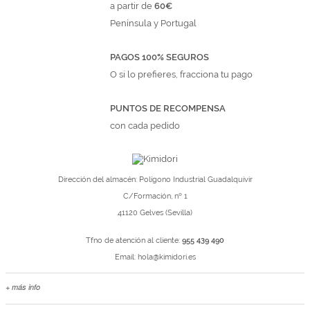
a partir de
60€
Península y Portugal
PAGOS 100% SEGUROS
O si lo prefieres, fracciona tu pago
PUNTOS DE RECOMPENSA
con cada pedido
Dirección del almacén: Polígono Industrial Guadalquivir
C/Formación, nº 1
41120 Gelves (Sevilla)
Tfno de atención al cliente:
955 439 490
Email:
hola@kimidori.es
+ más info
Contacta con nosotros