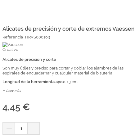
Marcas
Por Puntos
Saltar
al
comienzo
Alicates de precisión y corte de extremos Vaessen
Top Ventas
de
Referencia
HRVS000163
la
Temática
galería
de
imágenes
Alicates de precisión y corte
Iniciar sesión/Regístrate
Son muy útiles y preciso para cortar y doblar los alambres de las
Somos Kimidori
espirales de encuadernar y cualquier material de bisutería
Longitud de la herramienta apox.
13 cm
+ Leer más
4,45 €