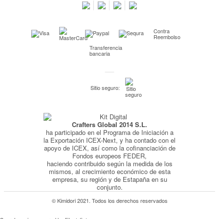
Preguntas frecuentes
Condiciones especiales de la promoción
Contra
Kimidori PRINT, nuestro servicio de impresión de fotos
Reembolso
Transferencia
Fondos Europeos
bancaria
Nuevo sistema de UNIÓN DE PEDIDOS
Condiciones especiales OUTLET
Sitio seguro:
Puntos de recompensa
Condiciones de envío y devoluciones
Crafters Global 2014 S.L.
Pago seguro y financiación
ha participado en el Programa de Iniciación a
Condiciones generales de Compra
la Exportación ICEX-Next, y ha contado con el
apoyo de ICEX, así como la cofinanciación de
Aviso legal
Fondos europeos FEDER,
haciendo contribuido según la medida de los
Política de Privacidad
mismos, al crecimiento económico de esta
empresa, su región y de Estapaña en su
Política de Cookies
conjunto.
© Kimidori 2021. Todos los derechos reservados