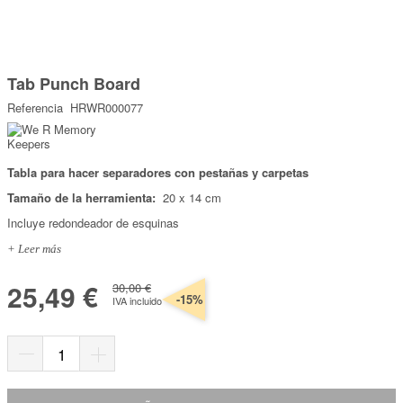
Marcas
Por Puntos
Saltar
al
Tab Punch Board
comienzo
Top Ventas
de
Referencia
HRWR000077
la
Temática
galería
de
imágenes
Tabla para hacer separadores con pestañas y carpetas
Iniciar sesión/Regístrate
Tamaño de la herramienta:
20 x 14 cm
Somos Kimidori
Incluye redondeador de esquinas
+ Leer más
25,49 €
30,00 €
-15%
IVA incluido