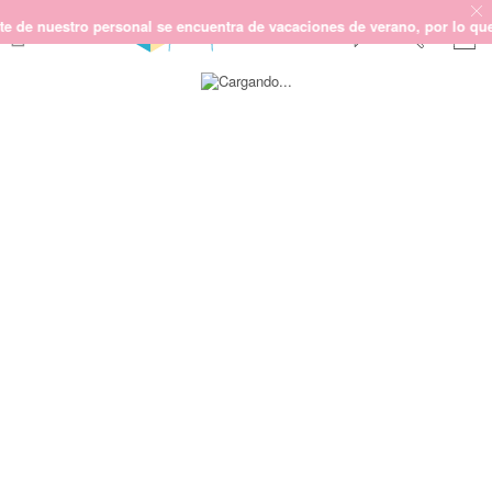
 nuestro personal se encuentra de vacaciones de verano, por lo que no 
Saltar
SCRAPBOOKING
al
final
KIMIDORI PRINT
de
la
MIXED MEDIA
galería
CRAFT Y DIY
de
imágenes
PAPELERÍA Y FIESTAS
REGALOS
PLANNERS
CROCHET
Próximamente
Novedades
OUTLET