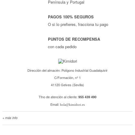
Península y Portugal
PAGOS 100% SEGUROS
O si lo prefieres, fracciona tu pago
PUNTOS DE RECOMPENSA
con cada pedido
Dirección del almacén: Polígono Industrial Guadalquivir
C/Formación, nº 1
41120 Gelves (Sevilla)
Tfno de atención al cliente:
955 439 490
Email:
hola@kimidori.es
+ más info
Contacta con nosotros
Salimos en prensa