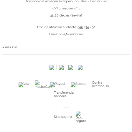
Dirección del almacén: Polígono Industrial Guadalquivir
C/Formación, nº 1
41120 Gelves (Sevilla)
Tfno de atención al cliente:
955 439 490
Email:
hola@kimidori.es
+ más info
Contacta con nosotros
Salimos en prensa
Preguntas frecuentes
Condiciones especiales de la promoción
Contra
Kimidori PRINT, nuestro servicio de impresión de fotos
Reembolso
Fondos Europeos
Transferencia
bancaria
Nuevo sistema de UNIÓN DE PEDIDOS
Condiciones especiales OUTLET
Sitio seguro:
Puntos de recompensa
Condiciones de envío y devoluciones