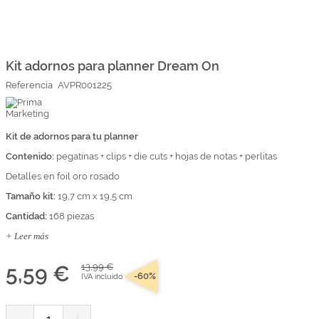
Marcas
Por Puntos
Saltar
al
comienzo
Kit adornos para planner Dream On
Top Ventas
de
Referencia
AVPR001225
la
Temática
galería
de
imágenes
Kit de adornos para tu planner
Iniciar sesión/Regístrate
Contenido:
pegatinas + clips + die cuts + hojas de notas + perlitas
Somos Kimidori
Detalles en foil oro rosado
Tamaño kit:
19,7 cm x 19,5 cm
Cantidad:
168 piezas
+ Leer más
5,59 €
13,99 €
-60%
IVA incluido