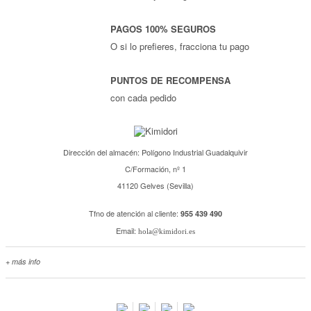
PAGOS 100% SEGUROS
O si lo prefieres, fracciona tu pago
PUNTOS DE RECOMPENSA
con cada pedido
Dirección del almacén: Polígono Industrial Guadalquivir
C/Formación, nº 1
41120 Gelves (Sevilla)
Tfno de atención al cliente:
955 439 490
Email:
hola@kimidori.es
+ más info
Contacta con nosotros
Salimos en prensa
Preguntas frecuentes