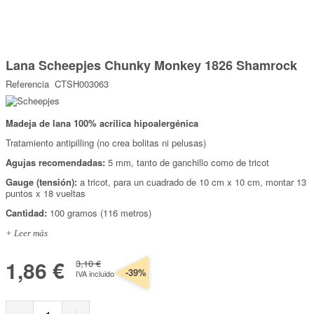
Marcas
Por Puntos
Saltar
al
Lana Scheepjes Chunky Monkey 1826 Shamrock
comienzo
Top Ventas
de
Referencia
CTSH003063
la
Temática
galería
de
imágenes
Madeja de lana 100% acrílica hipoalergénica
Iniciar sesión/Regístrate
Tratamiento antipilling (no crea bolitas ni pelusas)
Somos Kimidori
Agujas recomendadas:
5 mm, tanto de ganchillo como de tricot
Gauge (tensión):
a tricot, para un cuadrado de 10 cm x 10 cm, montar 13
puntos x 18 vueltas
Cantidad:
100 gramos (116 metros)
+ Leer más
1,86 €
3,10 €
-39%
IVA incluido