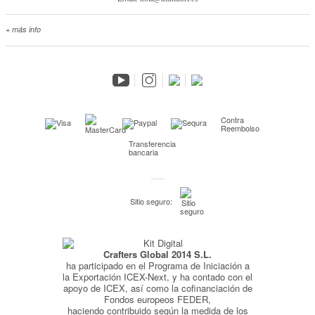
+ más info
Contacta con nosotros
Salimos en prensa
Preguntas frecuentes
Condiciones especiales de la promoción
Kimidori PRINT, nuestro servicio de impresión de fotos
Contra
Reembolso
Fondos Europeos
Transferencia
bancaria
Nuevo sistema de UNIÓN DE PEDIDOS
Condiciones especiales OUTLET
Sitio seguro:
Puntos de recompensa
Condiciones de envío y devoluciones
Pago seguro y financiación
Crafters Global 2014 S.L.
ha participado en el Programa de Iniciación a
Condiciones generales de Compra
la Exportación ICEX-Next, y ha contado con el
apoyo de ICEX, así como la cofinanciación de
Aviso legal
Fondos europeos FEDER,
Política de Privacidad
haciendo contribuido según la medida de los