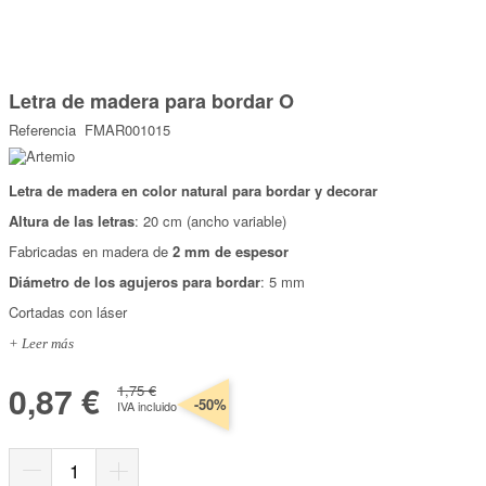
Marcas
Por Puntos
Saltar
al
Letra de madera para bordar O
comienzo
Top Ventas
de
Referencia
FMAR001015
la
Temática
galería
de
imágenes
Letra de madera en color natural para bordar y decorar
Iniciar sesión/Regístrate
Altura de las letras
: 20 cm (ancho variable)
Somos Kimidori
Fabricadas en madera de
2 mm de espesor
Diámetro de los agujeros para bordar
: 5 mm
Cortadas con láser
+ Leer más
0,87 €
1,75 €
-50%
IVA incluido