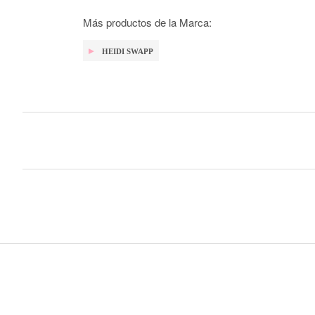
galería
de
Más productos de la Marca:
imágenes
HEIDI SWAPP