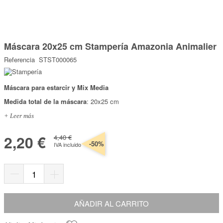
Marcas
Por Puntos
Saltar
al
Máscara 20x25 cm Stampería Amazonia Animalier
comienzo
Top Ventas
de
Referencia
STST000065
la
Temática
galería
de
imágenes
Máscara para estarcir y Mix Media
Iniciar sesión/Regístrate
Medida total de la máscara
: 20x25 cm
Somos Kimidori
+ Leer más
2,20 €
4,40 €
-50%
IVA incluido
AÑADIR AL CARRITO