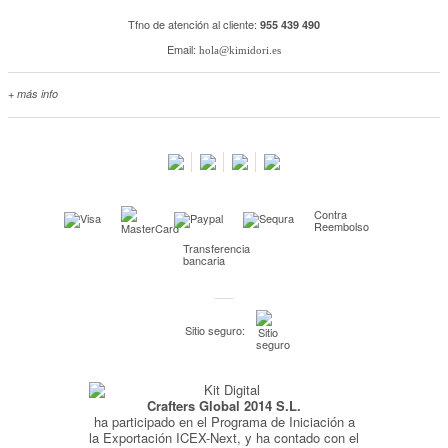
Tfno de atención al cliente:
955 439 490
Email:
hola@kimidori.es
+ más info
Contacta con nosotros
Salimos en prensa
Preguntas frecuentes
Condiciones especiales de la promoción
Contra
Kimidori PRINT, nuestro servicio de impresión de fotos
Reembolso
Transferencia
Fondos Europeos
bancaria
Nuevo sistema de UNIÓN DE PEDIDOS
Condiciones especiales OUTLET
Sitio seguro:
Puntos de recompensa
Condiciones de envío y devoluciones
Crafters Global 2014 S.L.
Pago seguro y financiación
ha participado en el Programa de Iniciación a
Condiciones generales de Compra
la Exportación ICEX-Next, y ha contado con el