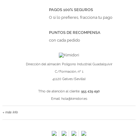
PAGOS 100% SEGUROS
O si lo prefieres, fracciona tu pago
PUNTOS DE RECOMPENSA
con cada pedido
Dirección del almacén: Polígono Industrial Guadalquivir
C/Formación, nº 1
41120 Gelves (Sevilla)
Tfno de atención al cliente:
955 439 490
Email:
hola@kimidori.es
+ más info
Contacta con nosotros
Salimos en prensa
Preguntas frecuentes