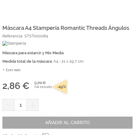
Marcas
Por Puntos
Saltar
al
comienzo
Máscara A4 Stampería Romantic Threads Ángulos
Top Ventas
de
Referencia
STST000084
la
Temática
galería
de
imágenes
Máscara para estarcir y Mix Media
Iniciar sesión/Regístrate
Medida total de la máscara
: A4 - 21 x 29,7 cm
Somos Kimidori
+ Leer más
2,86 €
5,70 €
-49%
IVA incluido
AÑADIR AL CARRITO