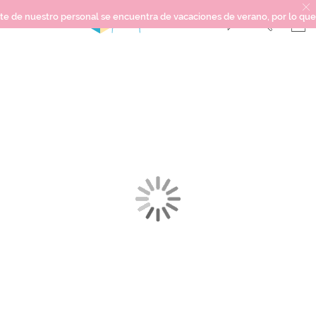
 nuestro personal se encuentra de vacaciones de verano, por lo que no po
Saltar
SCRAPBOOKING
al
final
KIMIDORI PRINT
de
la
MIXED MEDIA
galería
CRAFT Y DIY
de
imágenes
PAPELERÍA Y FIESTAS
REGALOS
PLANNERS
CROCHET
Próximamente
Novedades
OUTLET