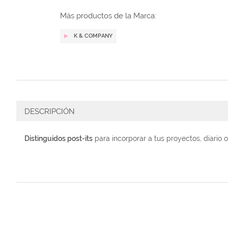
galería
de
Más productos de la Marca:
imágenes
K & COMPANY
DESCRIPCIÓN
Distinguidos post-its
para incorporar a tus proyectos, diario 