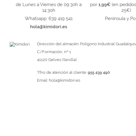
de Lunes a Viernes de 09:30h a
por
1,99€
(en pedido
14:30h
25€)
Whatsapp: 639 419 541
Península y Po
hola@kimidori.es
Dirección del almacén: Polígono Industrial Guadalquiv
C/Formación, nº 1
41120 Gelves (Sevilla)
Tfno de atención al cliente:
955 439 490
Email:
hola@kimidori.es