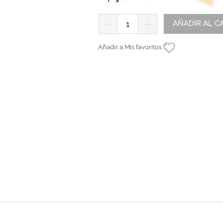
tr
andes
*Algodón peinado grosor L
Alta Moda Cotolana
Teepees
Álbumes, Fundas y Tarjetas
Or
Algodón peinado grosor XL
Gomitolo Doppio
AÑADIR AL C
+ Ver todas
Álbumes
Algodón peinado grosor 3XL
Gomitolo Aloha
can
Añadir a Mis favoritos
Portadas de madera
*Veggie Wool
Certo
Tarjetas
+ Ver todas
Cake Fresco
Fundas
Gomitolo Summer Tweed
+ Ver todas
Trefili
Romanza
álicos
Descargables e imprimibles
KIts de Navidad Exclusivos