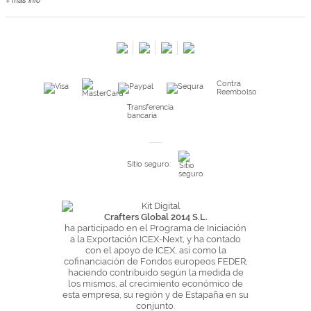
Contacta con nosotros
Salimos en prensa
Preguntas frecuentes
Condiciones especiales de la promoción
Contra
Kimidori PRINT, nuestro servicio de impresión de fotos
Reembolso
Fondos Europeos
Transferencia
bancaria
Nuevo sistema de UNIÓN DE PEDIDOS
Condiciones especiales OUTLET
Sitio seguro:
Puntos de recompensa
Condiciones de envío y devoluciones
Pago seguro y financiación
Crafters Global 2014 S.L.
ha participado en el Programa de Iniciación
Condiciones generales de Compra
a la Exportación ICEX-Next, y ha contado
con el apoyo de ICEX, así como la
Aviso legal
cofinanciación de Fondos europeos FEDER,
haciendo contribuido según la medida de
Política de Privacidad
los mismos, al crecimiento económico de
Política de Cookies
esta empresa, su región y de Estapaña en su
conjunto.