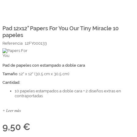
Marcas
Por Puntos
Saltar
al
comienzo
Pad 12x12" Papers For You Our Tiny Miracle 10
Top Ventas
de
papeles
la
Temática
galería
Referencia
12FY000133
de
imágenes
Iniciar sesión/Regístrate
Pad de papeles con estampado a doble cara
Somos Kimidori
Tamaño
: 12" x 12" (30,5 cm x 30,5 cm)
Cantidad:
10 papeles estampados a doble cara + 2 diseños extras en
contraportadas
+ Leer más
9,50 €