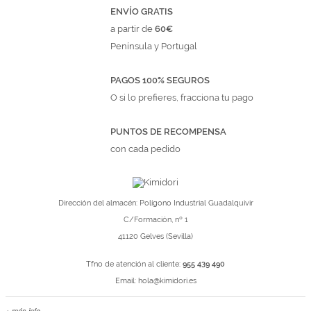
ENVÍO GRATIS
a partir de
60€
Península y Portugal
PAGOS 100% SEGUROS
O si lo prefieres, fracciona tu pago
PUNTOS DE RECOMPENSA
con cada pedido
Dirección del almacén: Polígono Industrial Guadalquivir
C/Formación, nº 1
41120 Gelves (Sevilla)
Tfno de atención al cliente:
955 439 490
Email:
hola@kimidori.es
+ más info