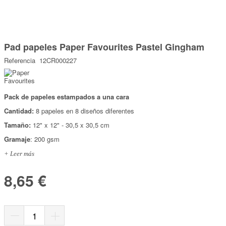
Marcas
Por Puntos
Saltar
al
Pad papeles Paper Favourites Pastel Gingham
comienzo
Top Ventas
de
Referencia
12CR000227
la
Temática
galería
de
imágenes
Pack de papeles estampados a una cara
Iniciar sesión/Regístrate
Cantidad:
8 papeles en 8 diseños diferentes
Somos Kimidori
Tamaño:
12" x 12" - 30,5 x 30,5 cm
Gramaje
: 200 gsm
+ Leer más
8,65 €