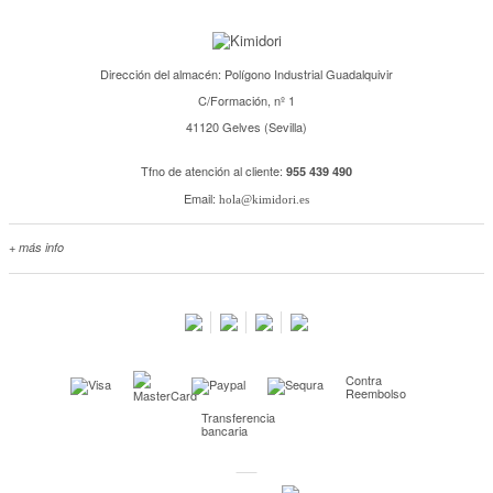
Dirección del almacén: Polígono Industrial Guadalquivir
C/Formación, nº 1
41120 Gelves (Sevilla)
Tfno de atención al cliente:
955 439 490
Email:
hola@kimidori.es
+ más info
Contacta con nosotros
Salimos en prensa
Preguntas frecuentes
Condiciones especiales de la promoción
Contra
Kimidori PRINT, nuestro servicio de impresión de fotos
Reembolso
Transferencia
Fondos Europeos
bancaria
Nuevo sistema de UNIÓN DE PEDIDOS
Condiciones especiales OUTLET