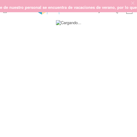
nuestro personal se encuentra de vacaciones de verano, por lo que no p
Saltar
SCRAPBOOKING
al
final
KIMIDORI PRINT
de
la
MIXED MEDIA
galería
CRAFT Y DIY
de
imágenes
PAPELERÍA Y FIESTAS
REGALOS
PLANNERS
CROCHET
Próximamente
Novedades
OUTLET