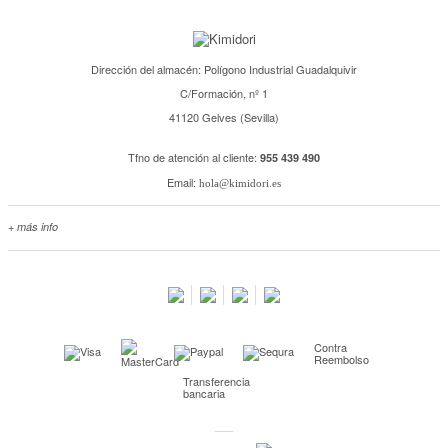
Dirección del almacén: Polígono Industrial Guadalquivir
C/Formación, nº 1
41120 Gelves (Sevilla)
Tfno de atención al cliente:
955 439 490
Email:
hola@kimidori.es
+ más info
Contacta con nosotros
Salimos en prensa
Preguntas frecuentes
Condiciones especiales de la promoción
Contra
Kimidori PRINT, nuestro servicio de impresión de fotos
Reembolso
Transferencia
Fondos Europeos
bancaria
Nuevo sistema de UNIÓN DE PEDIDOS
Condiciones especiales OUTLET