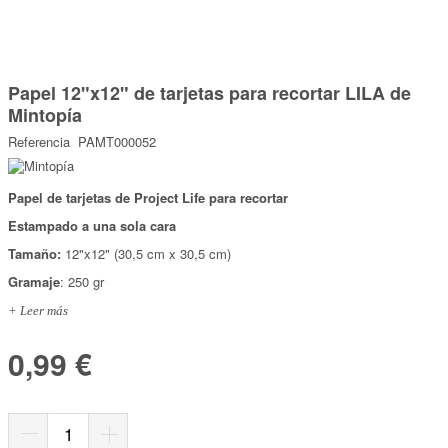
Marcas
Por Puntos
Saltar
al
Papel 12"x12" de tarjetas para recortar LILA de
comienzo
Top Ventas
de
Mintopía
la
Temática
galería
Referencia
PAMT000052
de
imágenes
Iniciar sesión/Regístrate
Papel de tarjetas de Project Life para recortar
Estampado a una sola cara
Somos Kimidori
Tamaño:
12"x12" (30,5 cm x 30,5 cm)
Gramaje
: 250 gr
+ Leer más
0,99 €