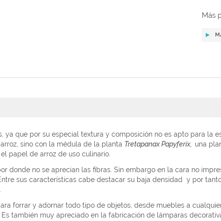
Más p
M
s, ya que por su especial textura y composición no es apto para la e
arroz, sino con la médula de la planta
Tretapanax Papyferix,
una pla
el papel de arroz de uso culinario.
por donde no se aprecian las fibras. Sin embargo en la cara no impr
ntre sus características cabe destacar su baja densidad
y por tant
.
a forrar y adornar todo tipo de objetos, desde muebles a cualquier a
.
Es también muy apreciado en la fabricación de lámparas decorativ