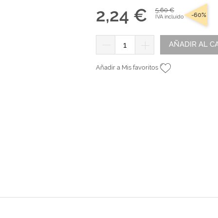
tr
andes
*Algodón peinado grosor L
Alta Moda Cotolana
2,24 €
5,60 €
Teepees
-60%
IVA incluido
Álbumes, Fundas y Tarjetas
Or
Algodón peinado grosor XL
Gomitolo Doppio
+ Ver todas
Álbumes
Algodón peinado grosor 3XL
Gomitolo Aloha
can
AÑADIR AL C
Portadas de madera
*Veggie Wool
Certo
Tarjetas
+ Ver todas
Cake Fresco
Añadir a Mis favoritos
Fundas
Gomitolo Summer Tweed
+ Ver todas
Trefili
Romanza
álicos
Descargables e imprimibles
KIts de Navidad Exclusivos