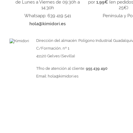
de Lunes a Viernes de 09:30h a
por
1,99€
(en pedido
14:30h
25€)
Whatsapp: 639 419 541
Península y Po
hola@kimidori.es
Dirección del almacén: Polígono Industrial Guadalquiv
C/Formación, nº 1
41120 Gelves (Sevilla)
Tfno de atención al cliente:
955 439 490
Email:
hola@kimidori.es