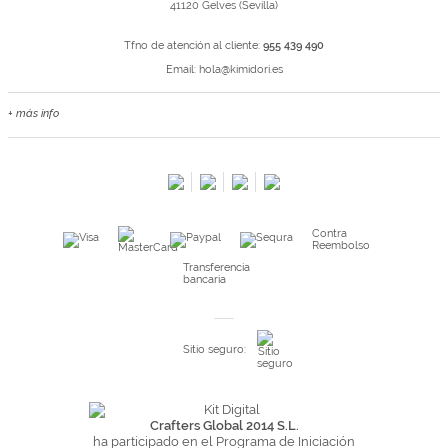
41120 Gelves (Sevilla)
Tfno de atención al cliente:
955 439 490
Email:
hola@kimidori.es
+ más info
Contacta con nosotros
Salimos en prensa
Preguntas frecuentes
Condiciones especiales de la promoción
Contra
Kimidori PRINT, nuestro servicio de impresión de fotos
Reembolso
Fondos Europeos
Transferencia
bancaria
Nuevo sistema de UNIÓN DE PEDIDOS
Condiciones especiales OUTLET
Sitio seguro:
Puntos de recompensa
Condiciones de envío y devoluciones
Pago seguro y financiación
Crafters Global 2014 S.L.
ha participado en el Programa de Iniciación