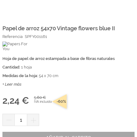
Marcas
Por Puntos
Saltar
al
comienzo
Papel de arroz 54x70 Vintage flowers blue II
Top Ventas
de
Referencia
SPFY001161
la
Temática
galería
de
imágenes
Hoja de papel de arroz estampada a base de fibras naturales
Iniciar sesión/Regístrate
Cantidad:
1 hoja
Somos Kimidori
Medidas de la hoja:
54 x 70 cm
+ Leer más
2,24 €
5,60 €
-60%
IVA incluido