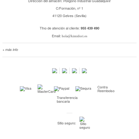
Dirección del almacén: Polígono Industrial Guadalquivir
C/Formación, nº 1
41120 Gelves (Sevilla)
Tfno de atención al cliente:
955 439 490
Email:
hola@kimidori.es
+ más info
Contacta con nosotros
Salimos en prensa
Preguntas frecuentes
Condiciones especiales de la promoción
Contra
Kimidori PRINT, nuestro servicio de impresión de fotos
Reembolso
Transferencia
Fondos Europeos
bancaria
Nuevo sistema de UNIÓN DE PEDIDOS
Condiciones especiales OUTLET
Sitio seguro:
Puntos de recompensa
Condiciones de envío y devoluciones