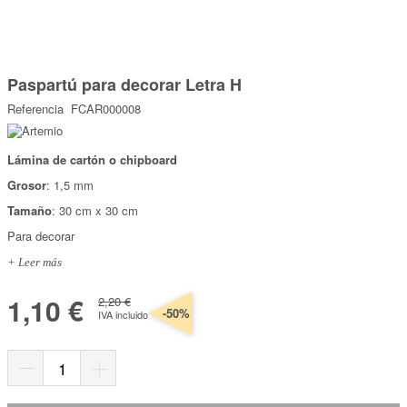
Marcas
Por Puntos
Saltar
al
Paspartú para decorar Letra H
comienzo
Top Ventas
de
Referencia
FCAR000008
la
Temática
galería
de
imágenes
Lámina de cartón o chipboard
Iniciar sesión/Regístrate
Grosor
: 1,5 mm
Somos Kimidori
Tamaño
: 30 cm x 30 cm
Para decorar
+ Leer más
1,10 €
2,20 €
-50%
IVA incluido