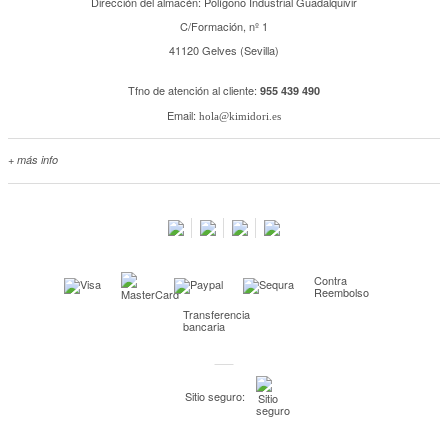
Dirección del almacén: Polígono Industrial Guadalquivir
C/Formación, nº 1
41120 Gelves (Sevilla)
Tfno de atención al cliente:
955 439 490
Email:
hola@kimidori.es
+ más info
Contacta con nosotros
Salimos en prensa
Preguntas frecuentes
Condiciones especiales de la promoción
Contra
Kimidori PRINT, nuestro servicio de impresión de fotos
Reembolso
Transferencia
Fondos Europeos
bancaria
Nuevo sistema de UNIÓN DE PEDIDOS
Condiciones especiales OUTLET
Sitio seguro:
Puntos de recompensa
Condiciones de envío y devoluciones