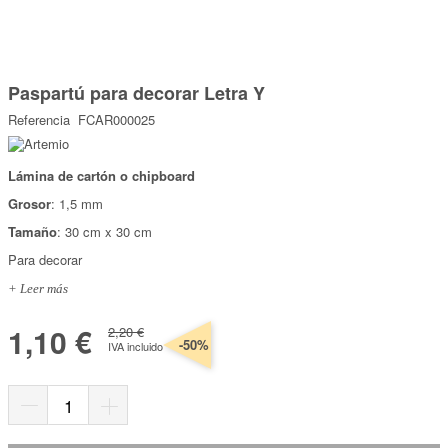
Marcas
Por Puntos
Saltar
al
Paspartú para decorar Letra Y
comienzo
Top Ventas
de
Referencia
FCAR000025
la
Temática
galería
de
imágenes
Lámina de cartón o chipboard
Iniciar sesión/Regístrate
Grosor
: 1,5 mm
Somos Kimidori
Tamaño
: 30 cm x 30 cm
Para decorar
+ Leer más
1,10 €
2,20 €
-50%
IVA incluido