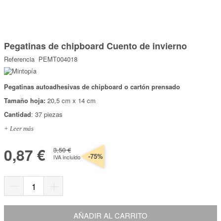
Marcas
Por Puntos
Saltar
al
Pegatinas de chipboard Cuento de invierno
comienzo
Top Ventas
de
Referencia
PEMT004018
la
Temática
galería
de
imágenes
Pegatinas autoadhesivas de chipboard o cartón prensado
Iniciar sesión/Regístrate
Tamaño hoja:
20,5 cm x 14 cm
Somos Kimidori
Cantidad
: 37 piezas
+ Leer más
0,87 €
3,50 €
-75%
IVA incluido
AÑADIR AL CARRITO