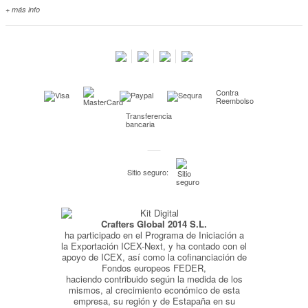
+ más info
Contacta con nosotros
Salimos en prensa
Preguntas frecuentes
Condiciones especiales de la promoción
Contra
Kimidori PRINT, nuestro servicio de impresión de fotos
Reembolso
Transferencia
Fondos Europeos
bancaria
Nuevo sistema de UNIÓN DE PEDIDOS
Condiciones especiales OUTLET
Sitio seguro:
Puntos de recompensa
Condiciones de envío y devoluciones
Crafters Global 2014 S.L.
Pago seguro y financiación
ha participado en el Programa de Iniciación a
Condiciones generales de Compra
la Exportación ICEX-Next, y ha contado con el
apoyo de ICEX, así como la cofinanciación de
Aviso legal
Fondos europeos FEDER,
haciendo contribuido según la medida de los
Política de Privacidad
mismos, al crecimiento económico de esta
empresa, su región y de Estapaña en su
Política de Cookies