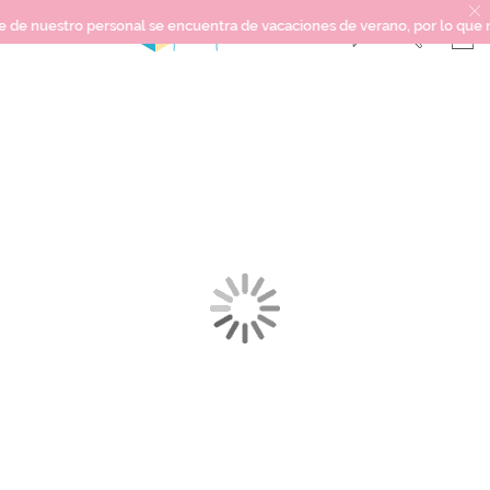
nuestro personal se encuentra de vacaciones de verano, por lo que no pod
Saltar
SCRAPBOOKING
al
final
KIMIDORI PRINT
de
la
MIXED MEDIA
galería
CRAFT Y DIY
de
imágenes
PAPELERÍA Y FIESTAS
REGALOS
PLANNERS
CROCHET
Próximamente
Novedades
OUTLET