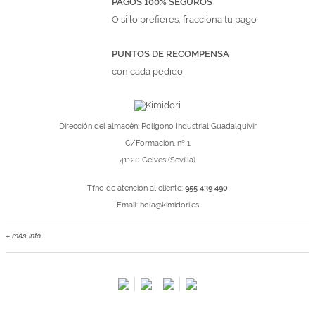
PAGOS 100% SEGUROS
O si lo prefieres, fracciona tu pago
PUNTOS DE RECOMPENSA
con cada pedido
Dirección del almacén: Polígono Industrial Guadalquivir
C/Formación, nº 1
41120 Gelves (Sevilla)
Tfno de atención al cliente:
955 439 490
Email:
hola@kimidori.es
+ más info
Contacta con nosotros
Salimos en prensa
Preguntas frecuentes
Condiciones especiales de la promoción