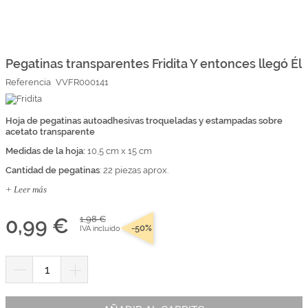
Marcas
Por Puntos
Saltar
al
comienzo
Pegatinas transparentes Fridita Y entonces llegó Él
Top Ventas
de
Referencia
VVFR000141
la
Temática
galería
de
imágenes
Hoja de pegatinas autoadhesivas troqueladas y estampadas sobre
acetato transparente
Iniciar sesión/Regístrate
Medidas de la hoja:
10,5 cm x 15 cm
Somos Kimidori
Cantidad de pegatinas
: 22 piezas aprox.
+ Leer más
0,99 €
1,98 €
-50%
IVA incluido