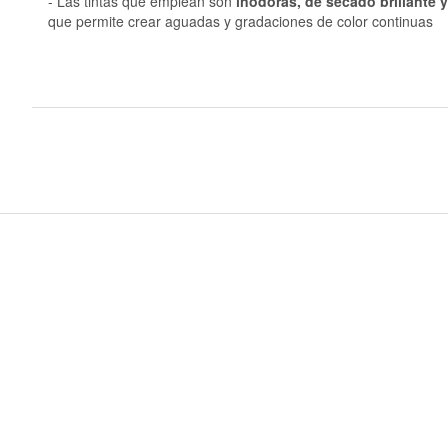
- Las tintas que emplean son
inodoras, de secado brillante y
que permite crear aguadas y gradaciones de color continuas