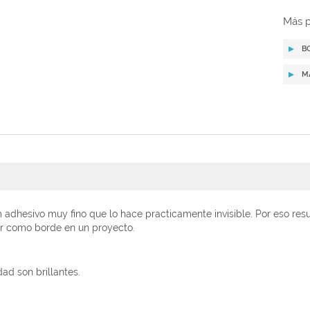
Más p
B
M
ilm adhesivo muy fino que lo hace practicamente invisible. Por eso r
ar como borde en un proyecto.
ad son brillantes.