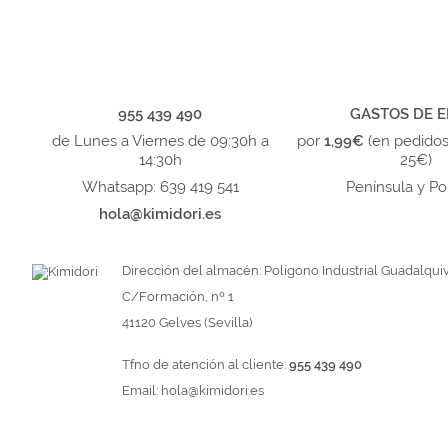
955 439 490
GASTOS DE E
de Lunes a Viernes de 09:30h a
por
1,99€
(en pedido
14:30h
25€)
Whatsapp: 639 419 541
Península y Po
hola@kimidori.es
Dirección del almacén: Polígono Industrial Guadalquiv
C/Formación, nº 1
41120 Gelves (Sevilla)
Tfno de atención al cliente:
955 439 490
Email:
hola@kimidori.es