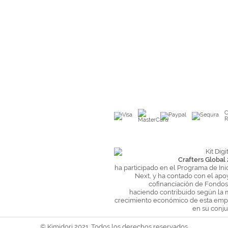
C
R
Crafters Global 
ha participado en el Programa de Ini
Next, y ha contado con el apo
cofinanciación de Fondo
haciendo contribuido según la 
crecimiento económico de esta empr
en su conju
© Kimidori 2021. Todos los derechos reservados