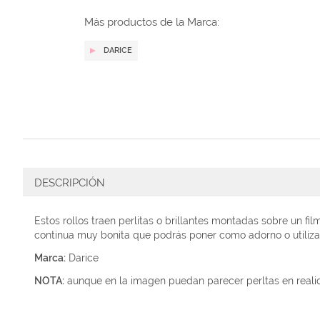
galería
de
Más productos de la Marca:
imágenes
DARICE
DESCRIPCIÓN
Estos rollos traen perlitas o brillantes montadas sobre un f
continua muy bonita que podrás poner como adorno o utiliz
Marca:
Darice
NOTA:
aunque en la imagen puedan parecer perltas en realid