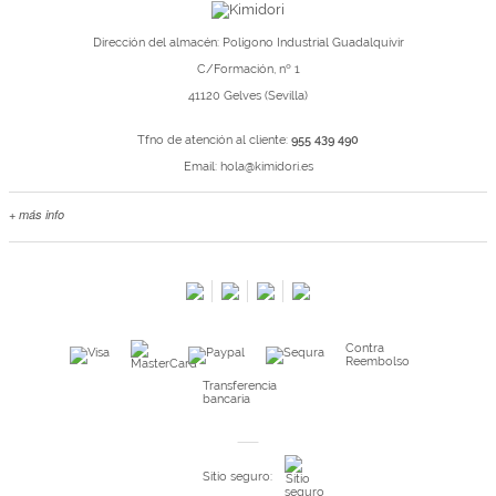
Dirección del almacén: Polígono Industrial Guadalquivir
C/Formación, nº 1
41120 Gelves (Sevilla)
Tfno de atención al cliente:
955 439 490
Email:
hola@kimidori.es
+ más info
Contacta con nosotros
Salimos en prensa
Preguntas frecuentes
Condiciones especiales de la promoción
Contra
Kimidori PRINT, nuestro servicio de impresión de fotos
Reembolso
Fondos Europeos
Transferencia
bancaria
Nuevo sistema de UNIÓN DE PEDIDOS
Condiciones especiales OUTLET
Sitio seguro:
Puntos de recompensa