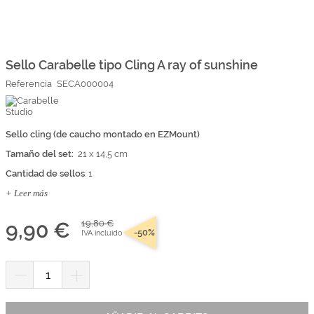
Marcas
Por Puntos
Saltar
al
comienzo
Sello Carabelle tipo Cling A ray of sunshine
Top Ventas
de
Referencia
SECA000004
la
Temática
galería
de
imágenes
Sello cling (de caucho montado en EZMount)
Iniciar sesión/Regístrate
Tamaño del set:
21 x 14,5 cm
Somos Kimidori
Cantidad de sellos
: 1
+ Leer más
9,90 €
19,80 €
-50%
IVA incluido