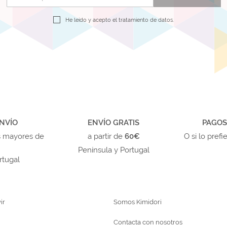
He leído y acepto el
tratamiento de datos.
NVÍO
ENVÍO GRATIS
PAGOS
s mayores de
a partir de
60€
O si lo prefi
Península y Portugal
rtugal
ir
Somos Kimidori
Contacta con nosotros