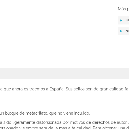
Más p
I
N
que ahora os traemos a España. Sus sellos son de gran calidad fab
un bloque de metacrilato, que no viene incluido.
 sido ligeramente distorsionada por motivos de derechos de autor.
orsionado y siempre será de la más alta calidad.
Para obtener una de