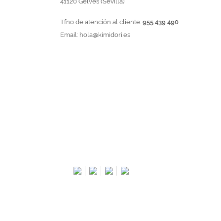
41120 Gelves (Sevilla)
Tfno de atención al cliente:
955 439 490
Email:
hola@kimidori.es