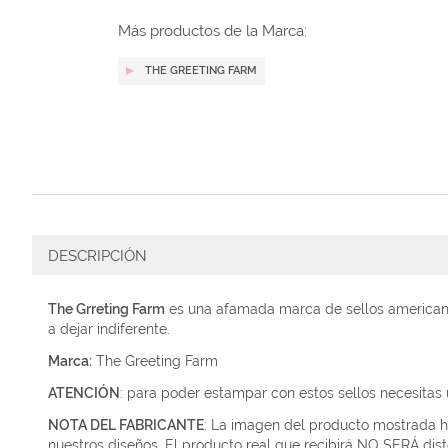
galería
de
Más productos de la Marca:
imágenes
THE GREETING FARM
DESCRIPCIÓN
The Grreting Farm
es una afamada marca de sellos americana 
a dejar indiferente.
Marca:
The Greeting Farm
ATENCIÓN
: para poder estampar con estos sellos necesitas 
NOTA DEL FABRICANTE
:
La imagen del producto mostrada ha
nuestros diseños.
El producto real que recibirá NO SERÁ dist