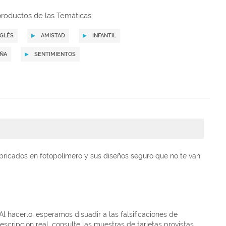
roductos de las Temáticas:
NGLÉS
AMISTAD
INFANTIL
IÑA
SENTIMIENTOS
ricados en fotopolímero y sus diseños seguro que no te van
Al hacerlo, esperamos disuadir a las falsificaciones de
scripción real, consulte las muestras de tarjetas provistas.