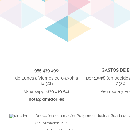
955 439 490
GASTOS DE E
de Lunes a Viernes de 09:30h a
por
1,99€
(en pedido
14:30h
25€)
Whatsapp: 639 419 541
Península y Po
hola@kimidori.es
Dirección del almacén: Polígono Industrial Guadalquiv
C/Formación, nº 1