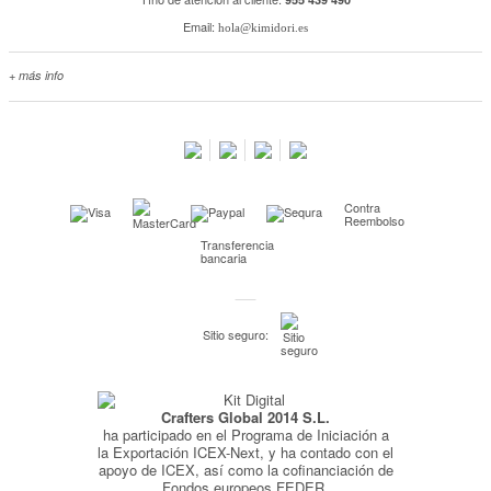
Email:
hola@kimidori.es
+ más info
Contacta con nosotros
Salimos en prensa
Preguntas frecuentes
Condiciones especiales de la promoción
Contra
Kimidori PRINT, nuestro servicio de impresión de fotos
Reembolso
Transferencia
Fondos Europeos
bancaria
Nuevo sistema de UNIÓN DE PEDIDOS
Condiciones especiales OUTLET
Sitio seguro:
Puntos de recompensa
Condiciones de envío y devoluciones
Crafters Global 2014 S.L.
Pago seguro y financiación
ha participado en el Programa de Iniciación a
Condiciones generales de Compra
la Exportación ICEX-Next, y ha contado con el
apoyo de ICEX, así como la cofinanciación de
Aviso legal
Fondos europeos FEDER,