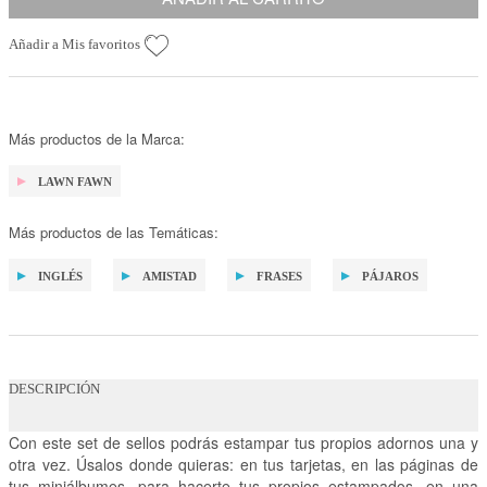
Añadir a Mis favoritos
Más productos de la Marca:
LAWN FAWN
Más productos de las Temáticas:
INGLÉS
AMISTAD
FRASES
PÁJAROS
DESCRIPCIÓN
Con este set de sellos podrás estampar tus propios adornos una y
otra vez. Úsalos donde quieras: en tus tarjetas, en las páginas de
tus miniálbumes, para hacerte tus propios estampados, en una