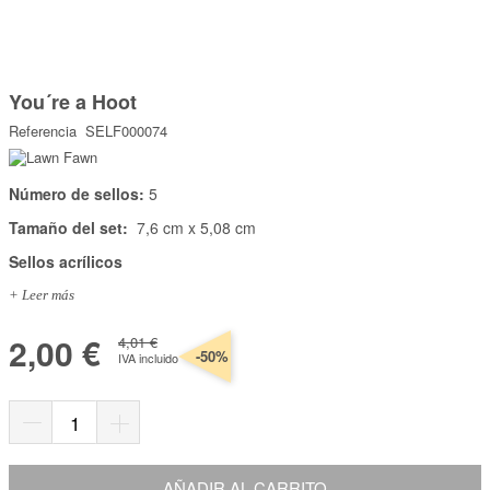
Marcas
Por Puntos
Saltar
al
You´re a Hoot
comienzo
Top Ventas
de
Referencia
SELF000074
la
Temática
galería
de
imágenes
Número de sellos:
5
Iniciar sesión/Regístrate
Tamaño del set:
7,6 cm x 5,08 cm
Somos Kimidori
Sellos acrílicos
+ Leer más
2,00 €
4,01 €
-50%
IVA incluido
AÑADIR AL CARRITO