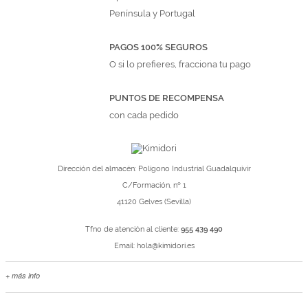
Península y Portugal
PAGOS 100% SEGUROS
O si lo prefieres, fracciona tu pago
PUNTOS DE RECOMPENSA
con cada pedido
Dirección del almacén: Polígono Industrial Guadalquivir
C/Formación, nº 1
41120 Gelves (Sevilla)
Tfno de atención al cliente:
955 439 490
Email:
hola@kimidori.es
+ más info
Contacta con nosotros
Salimos en prensa