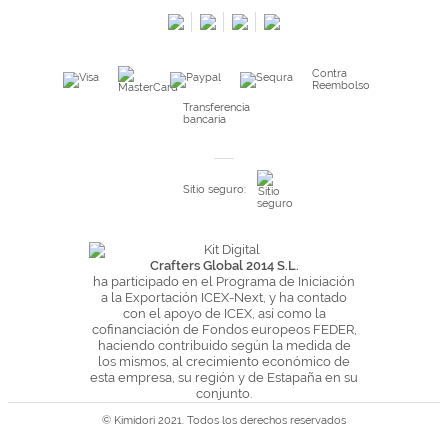
Preguntas frecuentes
Condiciones especiales de la promoción
Contra
Kimidori PRINT, nuestro servicio de impresión de fotos
Reembolso
Fondos Europeos
Transferencia
bancaria
Nuevo sistema de UNIÓN DE PEDIDOS
Condiciones especiales OUTLET
Sitio seguro:
Puntos de recompensa
Condiciones de envío y devoluciones
Pago seguro y financiación
Crafters Global 2014 S.L.
ha participado en el Programa de Iniciación
Condiciones generales de Compra
a la Exportación ICEX-Next, y ha contado
con el apoyo de ICEX, así como la
Aviso legal
cofinanciación de Fondos europeos FEDER,
haciendo contribuido según la medida de
Política de Privacidad
los mismos, al crecimiento económico de
Política de Cookies
esta empresa, su región y de Estapaña en su
conjunto.
© Kimidori 2021. Todos los derechos reservados