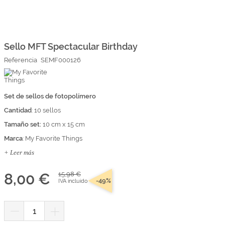
Marcas
Por Puntos
Saltar
al
comienzo
Sello MFT Spectacular Birthday
Top Ventas
de
Referencia
SEMF000126
la
Temática
galería
de
imágenes
Set de sellos de fotopolímero
Iniciar sesión/Regístrate
Cantidad
: 10 sellos
Somos Kimidori
Tamaño set:
10 cm x 15 cm
Marca
: My Favorite Things
+ Leer más
8,00 €
15,98 €
-49%
IVA incluido