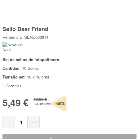
Marcas
Por Puntos
Saltar
al
Sello Deer Friend
comienzo
Top Ventas
de
Referencia
SENE000014
la
Temática
galería
de
imágenes
Set de sellos de fotopolímero
Iniciar sesión/Regístrate
Cantidad
: 10 Sellos
Somos Kimidori
Tamaño set
: 10 x 10 cms
+ Leer más
5,49 €
10,99 €
-50%
IVA incluido