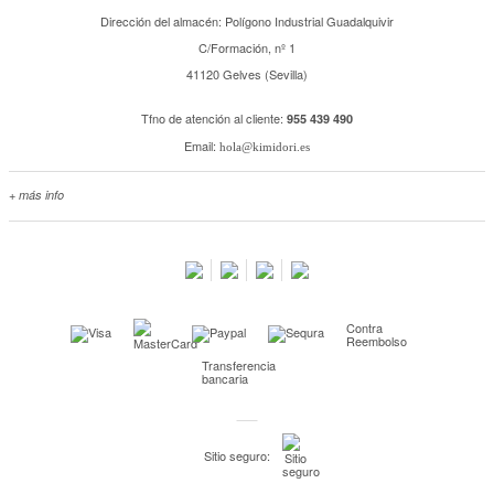
Dirección del almacén: Polígono Industrial Guadalquivir
C/Formación, nº 1
41120 Gelves (Sevilla)
Tfno de atención al cliente:
955 439 490
Email:
hola@kimidori.es
+ más info
Contacta con nosotros
Salimos en prensa
Preguntas frecuentes
Condiciones especiales de la promoción
Contra
Kimidori PRINT, nuestro servicio de impresión de fotos
Reembolso
Transferencia
Fondos Europeos
bancaria
Nuevo sistema de UNIÓN DE PEDIDOS
Condiciones especiales OUTLET
Sitio seguro:
Puntos de recompensa