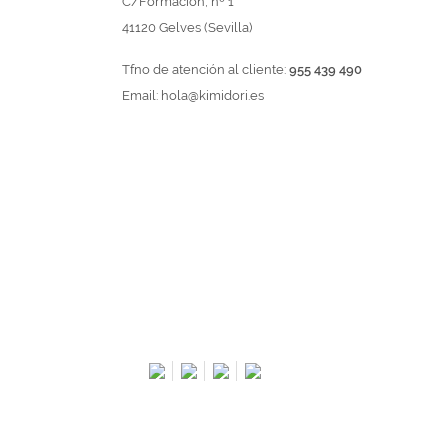
C/Formación, nº 1
41120 Gelves (Sevilla)
Tfno de atención al cliente:
955 439 490
Email:
hola@kimidori.es