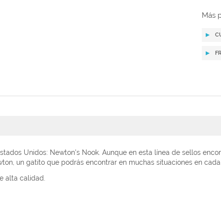
Más p
C
F
tados Unidos: Newton's Nook. Aunque en esta línea de sellos encontr
ewton, un gatito que podrás encontrar en muchas situaciones en cada 
 alta calidad.