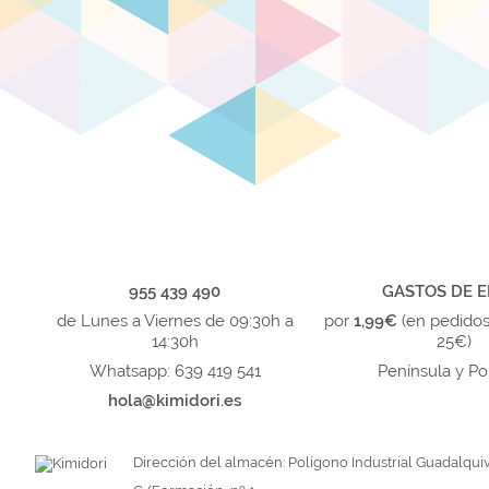
955 439 490
GASTOS DE E
de Lunes a Viernes de 09:30h a
por
1,99€
(en pedido
14:30h
25€)
Whatsapp: 639 419 541
Península y Po
hola@kimidori.es
Dirección del almacén: Polígono Industrial Guadalquiv