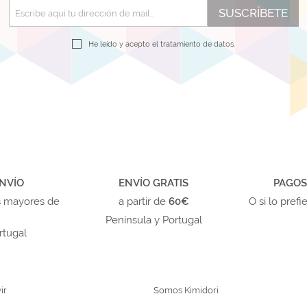
SUSCRÍBETE
He leído y acepto el
tratamiento de datos.
NVÍO
ENVÍO GRATIS
PAGOS
s mayores de
a partir de
60€
O si lo prefi
Península y Portugal
rtugal
ir
Somos Kimidori