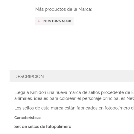
galería
de
Más productos de la Marca:
imágenes
NEWTON'S NOOK
DESCRIPCIÓN
Llega a Kimidori una nueva marca de sellos procedente de Es
animales, ideales para colorear, el personaje principal es N
Los sellos de esta marca están fabricados en fotopolímero de
Características
Set de sellos de fotopolímero