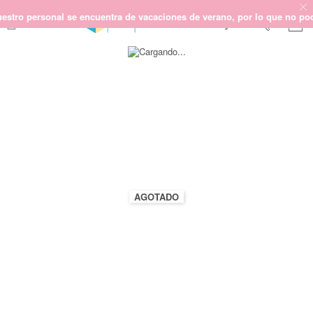
o personal se encuentra de vacaciones de verano, por lo que no podemos
Saltar
SCRAPBOOKING
al
final
KIMIDORI PRINT
de
la
MIXED MEDIA
galería
CRAFT Y DIY
de
imágenes
PAPELERÍA Y FIESTAS
REGALOS
PLANNERS
AGOTADO
CROCHET
Próximamente
Novedades
OUTLET