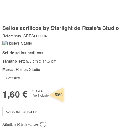
Marcas
Por Puntos
Saltar
al
Sellos acrílicos by Starlight de Rosie's Studio
comienzo
Top Ventas
de
Referencia
SERS000004
la
Temática
galería
de
imágenes
Set de sellos acrílicos
Iniciar sesión/Regístrate
Tamaño set:
9,5 cm x 14,5 cm
Somos Kimidori
Marca:
Rosies Studio
+ Leer más
1,60 €
3,19 €
-50%
IVA incluido
AVISADME SI VUELVE
Añadir a Mis favoritos