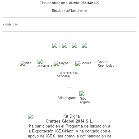
Tfno de atención al cliente:
955 439 490
Email:
hola@kimidori.es
+ más info
Contacta con nosotros
Salimos en prensa
Preguntas frecuentes
Condiciones especiales de la promoción
Contra
Kimidori PRINT, nuestro servicio de impresión de fotos
Reembolso
Transferencia
Fondos Europeos
bancaria
Nuevo sistema de UNIÓN DE PEDIDOS
Condiciones especiales OUTLET
Sitio seguro:
Puntos de recompensa
Condiciones de envío y devoluciones
Crafters Global 2014 S.L.
Pago seguro y financiación
ha participado en el Programa de Iniciación a
Condiciones generales de Compra
la Exportación ICEX-Next, y ha contado con el
apoyo de ICEX, así como la cofinanciación de
Aviso legal