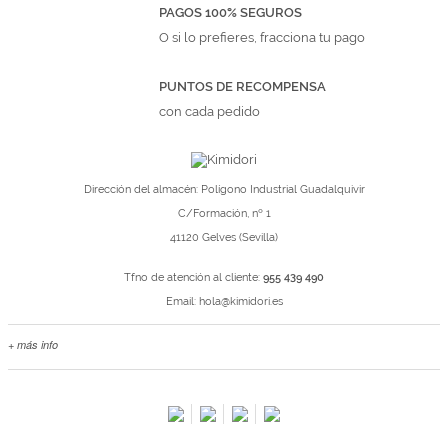
PAGOS 100% SEGUROS
O si lo prefieres, fracciona tu pago
PUNTOS DE RECOMPENSA
con cada pedido
Dirección del almacén: Polígono Industrial Guadalquivir
C/Formación, nº 1
41120 Gelves (Sevilla)
Tfno de atención al cliente:
955 439 490
Email:
hola@kimidori.es
+ más info
Contacta con nosotros
Salimos en prensa
Preguntas frecuentes
Condiciones especiales de la promoción