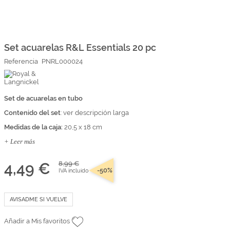
Marcas
Por Puntos
Saltar
al
comienzo
Set acuarelas R&L Essentials 20 pc
Top Ventas
de
Referencia
PNRL000024
la
Temática
galería
de
imágenes
Set de acuarelas en tubo
Iniciar sesión/Regístrate
Contenido del set
: ver descripción larga
Somos Kimidori
Medidas de la caja:
20,5 x 18 cm
+ Leer más
4,49 €
8,99 €
-50%
IVA incluido
AVISADME SI VUELVE
Añadir a Mis favoritos