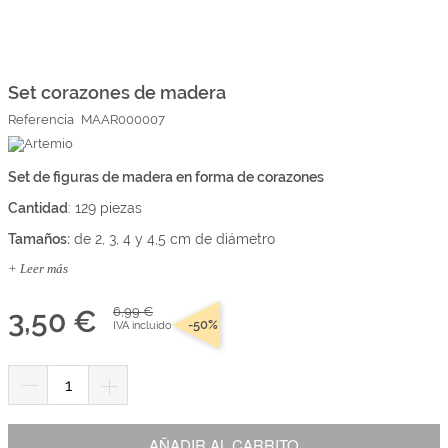
Marcas
Por Puntos
Saltar
al
comienzo
Set corazones de madera
Top Ventas
de
Referencia
MAAR000007
la
Temática
galería
de
imágenes
Set de figuras de madera en forma de corazones
Iniciar sesión/Regístrate
Cantidad
: 129 piezas
Somos Kimidori
Tamaños:
de 2, 3, 4 y 4,5 cm de diámetro
+ Leer más
3,50 €
6,99 €
-50%
IVA incluido
AÑADIR AL CARRITO