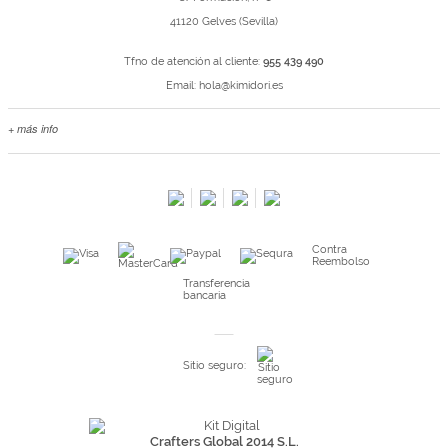
41120 Gelves (Sevilla)
Tfno de atención al cliente:
955 439 490
Email:
hola@kimidori.es
+ más info
Contacta con nosotros
Salimos en prensa
Preguntas frecuentes
Condiciones especiales de la promoción
Contra
Kimidori PRINT, nuestro servicio de impresión de fotos
Reembolso
Fondos Europeos
Transferencia
bancaria
Nuevo sistema de UNIÓN DE PEDIDOS
Condiciones especiales OUTLET
Sitio seguro:
Puntos de recompensa
Condiciones de envío y devoluciones
Pago seguro y financiación
Crafters Global 2014 S.L.