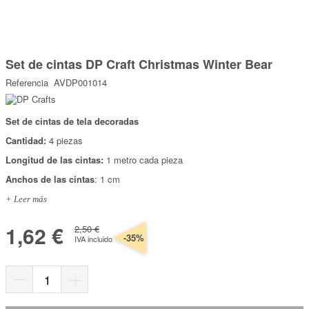
Marcas
Por Puntos
Saltar
al
Set de cintas DP Craft Christmas Winter Bear
comienzo
Top Ventas
de
Referencia
AVDP001014
la
Temática
galería
de
imágenes
Set de cintas de tela decoradas
Iniciar sesión/Regístrate
Cantidad:
4 piezas
Somos Kimidori
Longitud de las cintas:
1 metro cada pieza
Anchos de las cintas
: 1 cm
+ Leer más
1,62 €
2,50 €
-35%
IVA incluido