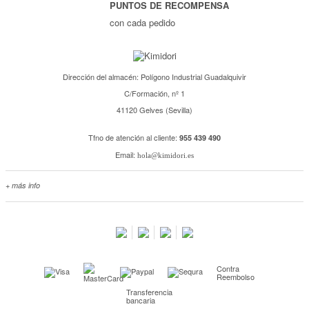
PUNTOS DE RECOMPENSA
con cada pedido
Dirección del almacén: Polígono Industrial Guadalquivir
C/Formación, nº 1
41120 Gelves (Sevilla)
Tfno de atención al cliente:
955 439 490
Email:
hola@kimidori.es
+ más info
Contacta con nosotros
Salimos en prensa
Preguntas frecuentes
Condiciones especiales de la promoción
Contra
Kimidori PRINT, nuestro servicio de impresión de fotos
Reembolso
Transferencia
Fondos Europeos
bancaria