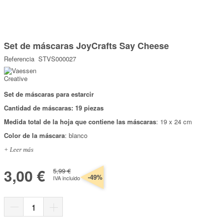
Marcas
Por Puntos
Saltar
al
Set de máscaras JoyCrafts Say Cheese
comienzo
Top Ventas
de
Referencia
STVS000027
la
Temática
galería
de
imágenes
Set de máscaras para estarcir
Iniciar sesión/Regístrate
Cantidad de máscaras: 19 piezas
Somos Kimidori
Medida total de la hoja que contiene las máscaras
: 19 x 24 cm
Color de la máscara
: blanco
+ Leer más
3,00 €
5,99 €
-49%
IVA incluido