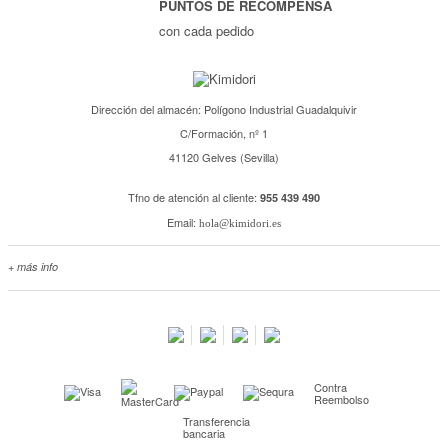
PUNTOS DE RECOMPENSA
con cada pedido
Dirección del almacén: Polígono Industrial Guadalquivir
C/Formación, nº 1
41120 Gelves (Sevilla)
Tfno de atención al cliente:
955 439 490
Email:
hola@kimidori.es
+ más info
Contacta con nosotros
Salimos en prensa
Preguntas frecuentes
Condiciones especiales de la promoción
Contra
Kimidori PRINT, nuestro servicio de impresión de fotos
Reembolso
Transferencia
Fondos Europeos
bancaria