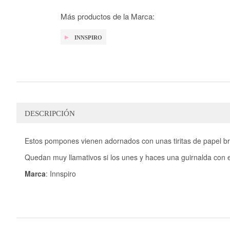
galería
de
Más productos de la Marca:
imágenes
INNSPIRO
DESCRIPCIÓN
Estos pompones vienen adornados con unas tiritas de papel br
Quedan muy llamativos si los unes y haces una guirnalda con e
Marca
: Innspiro