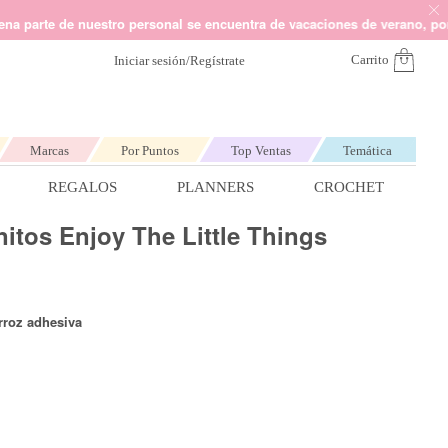
nvía un mail a
hola@kimidori.es
Somos Kimidori
de nuestro personal se encuentra de vacaciones de verano, por lo que n
Carrito
Iniciar sesión/Regístrate
Marcas
Por Puntos
Top Ventas
Temática
REGALOS
PLANNERS
CROCHET
nitos Enjoy The Little Things
dado y Punto de Cruz
Marcas más populares
Marcas más populares
Marcas más populares
Marcas más populares
Marcas más populares
C muliné
eepjes Sweet Treat
arroz adhesiva
tch It de Lora Bailora
ntillas de bordado
Por temática
Por temática
Por temática
Por temática
Los planners más buscados
os para macramé
Alúa Cid
Navidad
Navidad
Navidad
Happy
Kelly Creates
Carpe Diem
Invierno
Invierno
Verano
Heidi Swapp
Halloween
Corazones
Midoris
Otoño
Heidi Swapp
J Davenport
Comunión
Estrellas
Invierno
Planner
imbre
Castellano
Tim Holtz
Navidad
Bebé
Heidi Swapp
Profesores
Bebé Niño
Niño
J Davenport
Bebé Niña
Tropical
Escolar
Kelly Creates
Vicki Boutin
Unicornios
Bodas