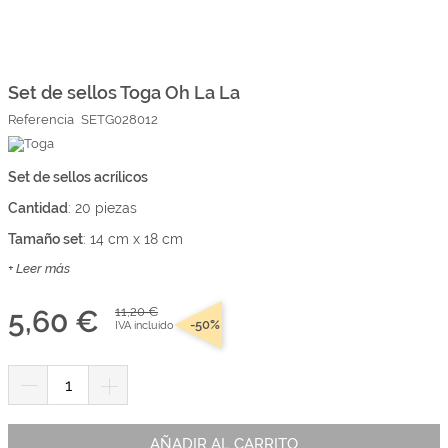
Marcas
Por Puntos
Saltar
al
comienzo
Set de sellos Toga Oh La La
Top Ventas
de
Referencia
SETG028012
la
Temática
galería
de
imágenes
Set de sellos acrílicos
Iniciar sesión/Regístrate
Cantidad
: 20 piezas
Somos Kimidori
Tamaño set
: 14 cm x 18 cm
+ Leer más
5,60 €
11,20 €
-50%
IVA incluido
AÑADIR AL CARRITO