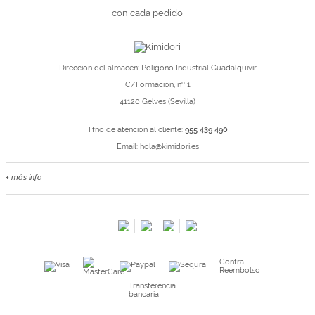
con cada pedido
Dirección del almacén: Polígono Industrial Guadalquivir
C/Formación, nº 1
41120 Gelves (Sevilla)
Tfno de atención al cliente:
955 439 490
Email:
hola@kimidori.es
+ más info
Contacta con nosotros
Salimos en prensa
Preguntas frecuentes
Condiciones especiales de la promoción
Contra
Kimidori PRINT, nuestro servicio de impresión de fotos
Reembolso
Fondos Europeos
Transferencia
bancaria
Nuevo sistema de UNIÓN DE PEDIDOS