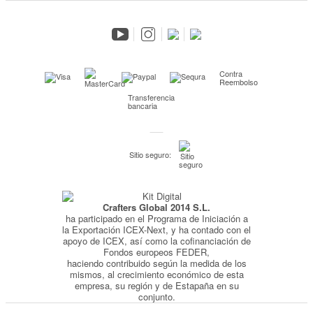
Salimos en prensa
Preguntas frecuentes
Condiciones especiales de la promoción
Kimidori PRINT, nuestro servicio de impresión de fotos
Contra
Reembolso
Fondos Europeos
Transferencia
bancaria
Nuevo sistema de UNIÓN DE PEDIDOS
Condiciones especiales OUTLET
Sitio seguro:
Puntos de recompensa
Condiciones de envío y devoluciones
Pago seguro y financiación
Crafters Global 2014 S.L.
ha participado en el Programa de Iniciación a
Condiciones generales de Compra
la Exportación ICEX-Next, y ha contado con el
apoyo de ICEX, así como la cofinanciación de
Aviso legal
Fondos europeos FEDER,
Política de Privacidad
haciendo contribuido según la medida de los
mismos, al crecimiento económico de esta
Política de Cookies
empresa, su región y de Estapaña en su
conjunto.