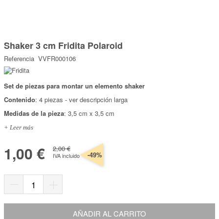
Marcas
Por Puntos
Saltar
al
Shaker 3 cm Fridita Polaroid
comienzo
Top Ventas
de
Referencia
VVFR000106
la
Temática
galería
de
imágenes
Set de piezas para montar un elemento shaker
Iniciar sesión/Regístrate
Contenido
: 4 piezas - ver descripción larga
Somos Kimidori
Medidas de la pieza
: 3,5 cm x 3,5 cm
+ Leer más
1,00 €
2,00 €
-49%
IVA incluido
AÑADIR AL CARRITO