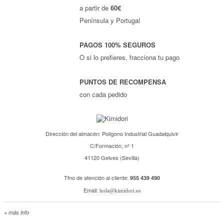
a partir de
60€
Península y Portugal
PAGOS 100% SEGUROS
O si lo prefieres, fracciona tu pago
PUNTOS DE RECOMPENSA
con cada pedido
Dirección del almacén: Polígono Industrial Guadalquivir
C/Formación, nº 1
41120 Gelves (Sevilla)
Tfno de atención al cliente:
955 439 490
Email:
hola@kimidori.es
+ más info
Contacta con nosotros