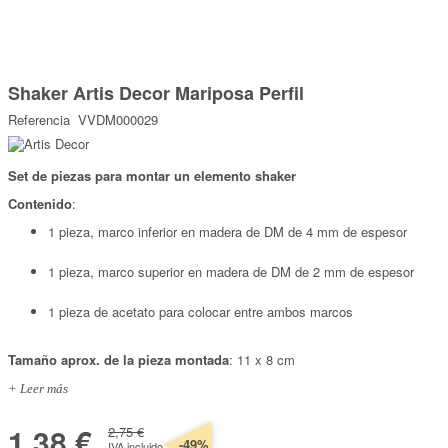
Marcas
Por Puntos
Saltar
al
Shaker Artis Decor Mariposa Perfil
comienzo
Top Ventas
de
Referencia
VVDM000029
la
Temática
galería
de
imágenes
Set de piezas para montar un elemento shaker
Iniciar sesión/Regístrate
Contenido
:
Somos Kimidori
1 pieza, marco inferior en madera de DM de 4 mm de espesor
1 pieza, marco superior en madera de DM de 2 mm de espesor
1 pieza de acetato para colocar entre ambos marcos
Tamaño aprox. de la pieza montada
: 11 x 8 cm
+ Leer más
1,38 €
2,75 €
-49%
IVA incluido