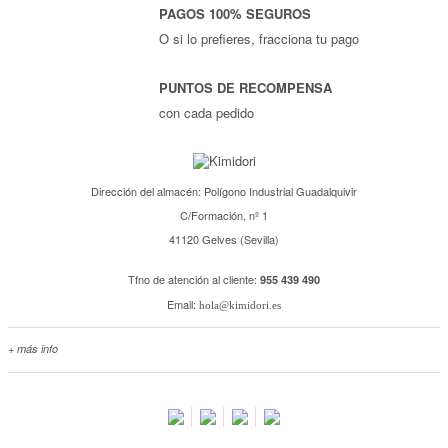
PAGOS 100% SEGUROS
O si lo prefieres, fracciona tu pago
PUNTOS DE RECOMPENSA
con cada pedido
Dirección del almacén: Polígono Industrial Guadalquivir
C/Formación, nº 1
41120 Gelves (Sevilla)
Tfno de atención al cliente:
955 439 490
Email:
hola@kimidori.es
+ más info
Contacta con nosotros
Salimos en prensa
Preguntas frecuentes
Condiciones especiales de la promoción