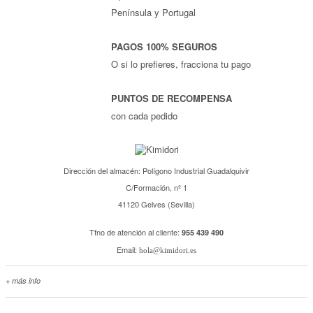
Península y Portugal
PAGOS 100% SEGUROS
O si lo prefieres, fracciona tu pago
PUNTOS DE RECOMPENSA
con cada pedido
Dirección del almacén: Polígono Industrial Guadalquivir
C/Formación, nº 1
41120 Gelves (Sevilla)
Tfno de atención al cliente:
955 439 490
Email:
hola@kimidori.es
+ más info
Contacta con nosotros
Salimos en prensa