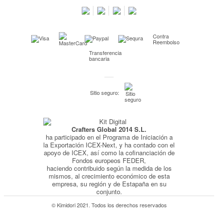
Preguntas frecuentes
Condiciones especiales de la promoción
Contra
Kimidori PRINT, nuestro servicio de impresión de fotos
Reembolso
Transferencia
Fondos Europeos
bancaria
Nuevo sistema de UNIÓN DE PEDIDOS
Condiciones especiales OUTLET
Sitio seguro:
Puntos de recompensa
Condiciones de envío y devoluciones
Crafters Global 2014 S.L.
Pago seguro y financiación
ha participado en el Programa de Iniciación a
Condiciones generales de Compra
la Exportación ICEX-Next, y ha contado con el
apoyo de ICEX, así como la cofinanciación de
Aviso legal
Fondos europeos FEDER,
haciendo contribuido según la medida de los
Política de Privacidad
mismos, al crecimiento económico de esta
empresa, su región y de Estapaña en su
Política de Cookies
conjunto.
© Kimidori 2021. Todos los derechos reservados