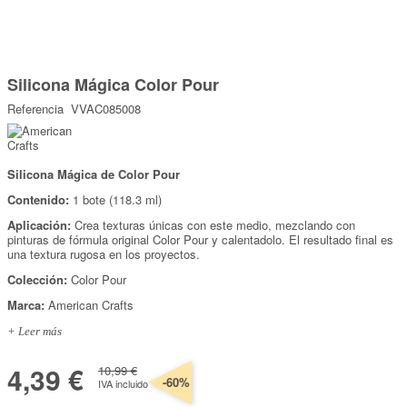
Marcas
Por Puntos
Saltar
al
Silicona Mágica Color Pour
comienzo
Top Ventas
de
Referencia
VVAC085008
la
Temática
galería
de
imágenes
Silicona Mágica de Color Pour
Iniciar sesión/Regístrate
Contenido:
1 bote (118.3 ml)
Somos Kimidori
Aplicación:
Crea texturas únicas con este medio, mezclando con
pinturas de fórmula original Color Pour y calentadolo. El resultado final es
una textura rugosa en los proyectos.
Colección:
Color Pour
Marca:
American Crafts
+ Leer más
4,39 €
10,99 €
-60%
IVA incluido