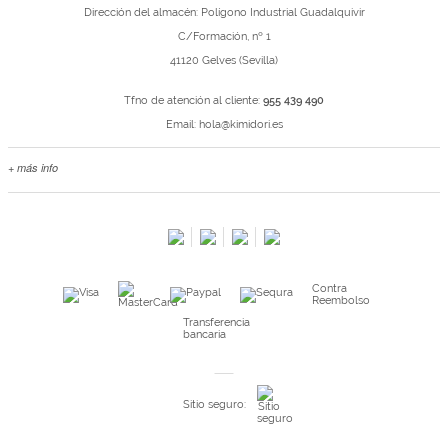
Dirección del almacén: Polígono Industrial Guadalquivir
C/Formación, nº 1
41120 Gelves (Sevilla)
Tfno de atención al cliente:
955 439 490
Email:
hola@kimidori.es
+ más info
Contacta con nosotros
Salimos en prensa
Preguntas frecuentes
Condiciones especiales de la promoción
Contra
Kimidori PRINT, nuestro servicio de impresión de fotos
Reembolso
Fondos Europeos
Transferencia
bancaria
Nuevo sistema de UNIÓN DE PEDIDOS
Condiciones especiales OUTLET
Sitio seguro:
Puntos de recompensa