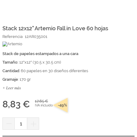
Marcas
Por Puntos
Saltar
al
comienzo
Stack 12x12" Artemio Fall in Love 60 hojas
Top Ventas
de
Referencia
12AR035001
la
Temática
galería
de
imágenes
Stack de papeles estampados a una cara
Iniciar sesión/Regístrate
Tamaño:
12"x12" (30,5 x 30,5 cm)
Somos Kimidori
Cantidad
: 60 papeles en 30 diseños diferentes
Gramaje
: 170 gr
+ Leer más
8,83 €
17,65 €
-49%
IVA incluido