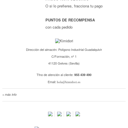
O si lo prefieres, fracciona tu pago
PUNTOS DE RECOMPENSA
con cada pedido
Dirección del almacén: Polígono Industrial Guadalquivir
C/Formación, nº 1
41120 Gelves (Sevilla)
Tfno de atención al cliente:
955 439 490
Email:
hola@kimidori.es
+ más info
Contacta con nosotros
Salimos en prensa
Preguntas frecuentes
Condiciones especiales de la promoción