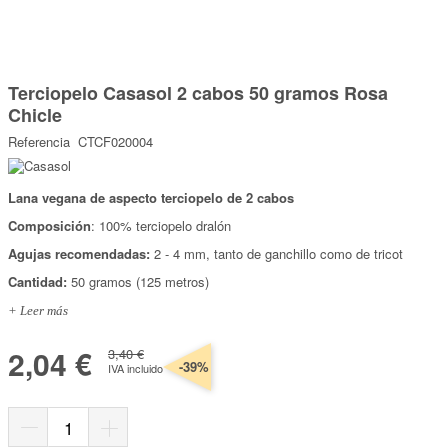
Marcas
Por Puntos
Saltar
al
Terciopelo Casasol 2 cabos 50 gramos Rosa
comienzo
Top Ventas
de
Chicle
la
Temática
galería
Referencia
CTCF020004
de
imágenes
Iniciar sesión/Regístrate
Lana vegana de aspecto terciopelo de 2 cabos
Composición
: 100% terciopelo dralón
Somos Kimidori
Agujas recomendadas:
2 - 4 mm, tanto de ganchillo como de tricot
Cantidad:
50 gramos (125 metros)
+ Leer más
2,04 €
3,40 €
-39%
IVA incluido