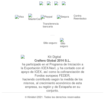
Preguntas frecuentes
Condiciones especiales de la promoción
Contra
Kimidori PRINT, nuestro servicio de impresión de fotos
Reembolso
Transferencia
Fondos Europeos
bancaria
Nuevo sistema de UNIÓN DE PEDIDOS
Condiciones especiales OUTLET
Sitio seguro:
Puntos de recompensa
Condiciones de envío y devoluciones
Crafters Global 2014 S.L.
Pago seguro y financiación
ha participado en el Programa de Iniciación a
Condiciones generales de Compra
la Exportación ICEX-Next, y ha contado con el
apoyo de ICEX, así como la cofinanciación de
Aviso legal
Fondos europeos FEDER,
haciendo contribuido según la medida de los
Política de Privacidad
mismos, al crecimiento económico de esta
empresa, su región y de Estapaña en su
Política de Cookies
conjunto.
© Kimidori 2021. Todos los derechos reservados