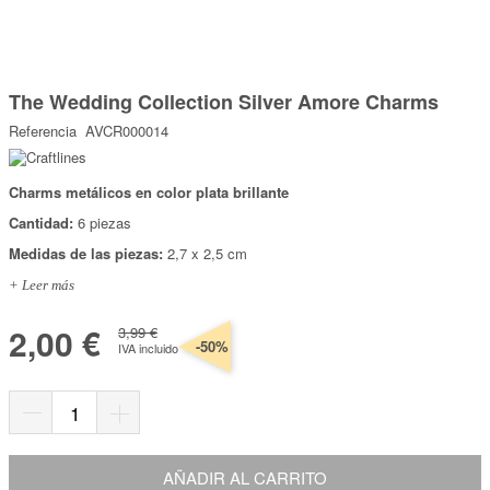
Marcas
Por Puntos
Saltar
al
The Wedding Collection Silver Amore Charms
comienzo
Top Ventas
de
Referencia
AVCR000014
la
Temática
galería
de
imágenes
Charms metálicos en color plata brillante
Iniciar sesión/Regístrate
Cantidad:
6 piezas
Somos Kimidori
Medidas de las piezas:
2,7 x 2,5 cm
+ Leer más
2,00 €
3,99 €
-50%
IVA incluido
AÑADIR AL CARRITO