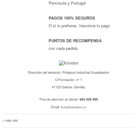
Península y Portugal
PAGOS 100% SEGUROS
O si lo prefieres, fracciona tu pago
PUNTOS DE RECOMPENSA
con cada pedido
Dirección del almacén: Polígono Industrial Guadalquivir
C/Formación, nº 1
41120 Gelves (Sevilla)
Tfno de atención al cliente:
955 439 490
Email:
hola@kimidori.es
+ más info
Contacta con nosotros
Salimos en prensa