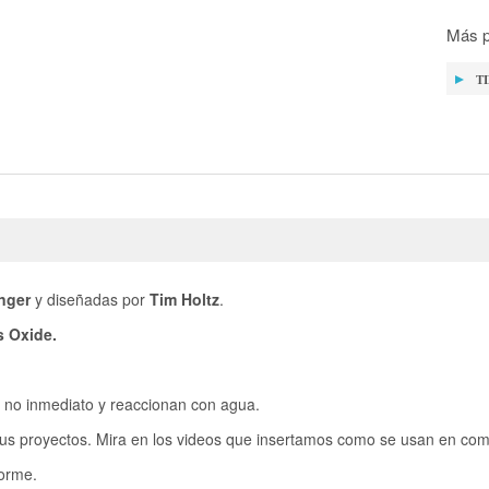
Más p
T
nger
y diseñadas por
Tim Holtz
.
s Oxide.
 no inmediato y reaccionan con agua.
s proyectos. Mira en los videos que insertamos como se usan en comb
forme.