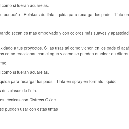
i como si fueran acuarelas.
 pequeño - Reinkers de tinta líquida para recargar los pads - Tinta en
 cuando secan es más empolvado y con colores más suaves y apastelado
idado a tus proyectos. Si las usas tal como vienen en los pads el ac
amos como reaccionan con el agua y como se pueden emplear en diferen
rme.
i como si fueran acuarelas.
quida para recargar los pads - Tinta en spray en formato líquido
 dos clases de tinta.
es técnicas con Distress Oxide
 se pueden usar con estas tintas