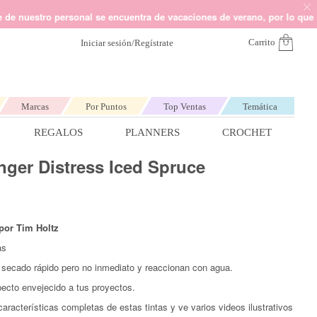
nvía un mail a
hola@kimidori.es
Somos Kimidori
o personal se encuentra de vacaciones de verano, por lo que no podemos
Carrito
Iniciar sesión/Regístrate
Marcas
Por Puntos
Top Ventas
Temática
REGALOS
PLANNERS
CROCHET
nger Distress Iced Spruce
dado y Punto de Cruz
Marcas más populares
Marcas más populares
Marcas más populares
Marcas más populares
Marcas más populares
C muliné
eepjes Sweet Treat
 por Tim Holtz
tch It de Lora Bailora
as
ntillas de bordado
Por temática
Por temática
Por temática
Por temática
Los planners más buscados
secado rápido pero no inmediato y reaccionan con agua.
os para macramé
ecto envejecido a tus proyectos.
Alúa Cid
Navidad
Navidad
Navidad
Happy
Kelly Creates
Carpe Diem
Invierno
Invierno
Verano
Heidi Swapp
Halloween
Corazones
Midoris
Otoño
Heidi Swapp
J Davenport
Comunión
Estrellas
Invierno
Planner
aracterísticas completas de estas tintas y ve varios videos ilustrativos
imbre
Castellano
Tim Holtz
Navidad
Bebé
Heidi Swapp
Profesores
Bebé Niño
Niño
J Davenport
Bebé Niña
Tropical
Escolar
Kelly Creates
Vicki Boutin
Unicornios
Bodas